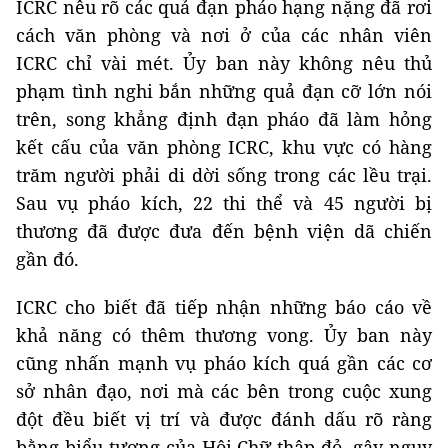
ICRC nêu rõ các quả đạn pháo hạng nặng đã rơi
cách văn phòng và nơi ở của các nhân viên
ICRC chỉ vài mét. Ủy ban này không nêu thủ
phạm tình nghi bắn những quả đạn cỡ lớn nói
trên, song khẳng định đạn pháo đã làm hỏng
kết cấu của văn phòng ICRC, khu vực có hàng
trăm người phải di dời sống trong các lều trại.
Sau vụ pháo kích, 22 thi thể và 45 người bị
thương đã được đưa đến bệnh viện dã chiến
gần đó.
ICRC cho biết đã tiếp nhận những báo cáo về
khả năng có thêm thương vong. Ủy ban này
cũng nhấn mạnh vụ pháo kích quá gần các cơ
sở nhân đạo, nơi mà các bên trong cuộc xung
đột đều biết vị trí và được đánh dấu rõ ràng
bằng biểu tượng của Hội Chữ thập đỏ, gây nguy