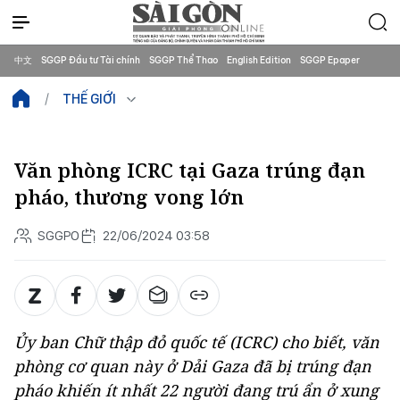
中文
SGGP Đầu tư Tài chính
SGGP Thể Thao
English Edition
SGGP Epaper
THẾ GIỚI
Văn phòng ICRC tại Gaza trúng đạn
pháo, thương vong lớn
SGGPO
22/06/2024 03:58
Ủy ban Chữ thập đỏ quốc tế (ICRC) cho biết, văn
phòng cơ quan này ở Dải Gaza đã bị trúng đạn
pháo khiến ít nhất 22 người đang trú ẩn ở xung