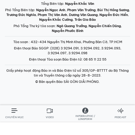
Tổng Biên tập:
Nguyễn Khắc Văn
Phó Tổng Biên tập:
Nguyễn Ngọc Anh
,
Phạm Văn Trường
,
Bùi Thị Hồng Sương
,
Trương Đức Nghĩa
,
Phạm Thị Vân Anh
,
Dương Văn Quang
,
Nguyễn Đức Hiển
,
Nguyễn Khắc Cường
,
Trần Gia Bảo
Phó Tổng Thư ký tòa soạn:
Ngô Quang Trưởng
,
Nguyễn Chiến Dũng
,
Nguyễn Phước Bình
Tòa soạn
: 432-434 Nguyễn Thị Minh Khai, Phường Bàn Cờ, TP.HCM
Điện thoại Báo SGGP
: (028) 3.9294.091, 3.9294.092, 3.9294.093,
3.9294.097, 3.9294.098
Điện thoại Tòa soạn Báo Điện tử
: 08 65 11 22 55
Giấy phép hoạt động Báo in và Báo Điện tử số 305/GP-BTTTT do Bộ Thông
tin và Truyền thông cấp ngày 28-8-2023.
© Bản quyền Báo SÀI GÒN GIẢI PHÓNG.
INFOGRAPHIC /
CHUYÊN MỤC
VIDEO
PODCAST
LONGFORM