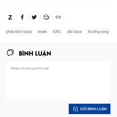
pháo kích Gaza
Israel
ICRC
dải Gaza
thương vong
BÌNH LUẬN
GỬI BÌNH LUẬN