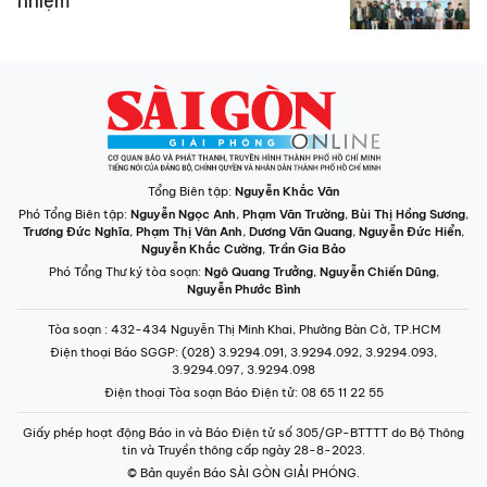
nhiệm
Tổng Biên tập:
Nguyễn Khắc Văn
Phó Tổng Biên tập:
Nguyễn Ngọc Anh
,
Phạm Văn Trường
,
Bùi Thị Hồng Sương
,
Trương Đức Nghĩa
,
Phạm Thị Vân Anh
,
Dương Văn Quang
,
Nguyễn Đức Hiển
,
Nguyễn Khắc Cường
,
Trần Gia Bảo
Phó Tổng Thư ký tòa soạn:
Ngô Quang Trưởng
,
Nguyễn Chiến Dũng
,
Nguyễn Phước Bình
Tòa soạn
: 432-434 Nguyễn Thị Minh Khai, Phường Bàn Cờ, TP.HCM
Điện thoại Báo SGGP
: (028) 3.9294.091, 3.9294.092, 3.9294.093,
3.9294.097, 3.9294.098
Điện thoại Tòa soạn Báo Điện tử
: 08 65 11 22 55
Giấy phép hoạt động Báo in và Báo Điện tử số 305/GP-BTTTT do Bộ Thông
tin và Truyền thông cấp ngày 28-8-2023.
© Bản quyền Báo SÀI GÒN GIẢI PHÓNG.