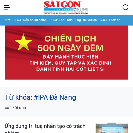
中文
SGGP Đầu tư Tài chính
SGGP Thể Thao
English Edition
SGGP Epaper
Từ khóa:
#IPA Đà Nẵng
có
1
kết quả
Ứng dụng trí tuệ nhân tạo có trách