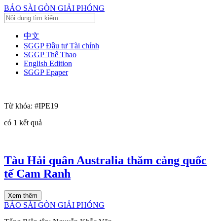
BÁO SÀI GÒN GIẢI PHÓNG
中文
SGGP Đầu tư Tài chính
SGGP Thể Thao
English Edition
SGGP Epaper
Từ khóa:
#IPE19
có
1
kết quả
Tàu Hải quân Australia thăm cảng quốc
tế Cam Ranh
Xem thêm
BÁO SÀI GÒN GIẢI PHÓNG