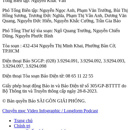
Tổng Biên tập:
Nguyễn Khắc Văn
Phó Tổng Biên tập:
Nguyễn Ngọc Anh
,
Phạm Văn Trường
,
Bùi Thị
Hồng Sương
,
Trương Đức Nghĩa
,
Phạm Thị Vân Anh
,
Dương Văn
Quang
,
Nguyễn Đức Hiển
,
Nguyễn Khắc Cường
,
Trần Gia Bảo
Phó Tổng Thư ký tòa soạn:
Ngô Quang Trưởng
,
Nguyễn Chiến
Dũng
,
Nguyễn Phước Bình
Tòa soạn
: 432-434 Nguyễn Thị Minh Khai, Phường Bàn Cờ,
TP.HCM
Điện thoại Báo SGGP
: (028) 3.9294.091, 3.9294.092, 3.9294.093,
3.9294.097, 3.9294.098
Điện thoại Tòa soạn Báo Điện tử
: 08 65 11 22 55
Giấy phép hoạt động Báo in và Báo Điện tử số 305/GP-BTTTT do
Bộ Thông tin và Truyền thông cấp ngày 28-8-2023.
© Bản quyền Báo SÀI GÒN GIẢI PHÓNG.
Chuyên mục
Video
Infographic / Longform
Podcast
Trang chủ
Chính trị