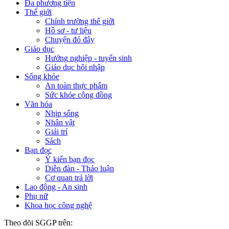
Đa phương tiện
Thế giới
Chính trường thế giới
Hồ sơ - tư liệu
Chuyện đó đây
Giáo dục
Hướng nghiệp - tuyển sinh
Giáo dục hội nhập
Sống khỏe
An toàn thực phẩm
Sức khỏe cộng đồng
Văn hóa
Nhịp sống
Nhân vật
Giải trí
Sách
Bạn đọc
Ý kiến bạn đọc
Diễn đàn - Thảo luận
Cơ quan trả lời
Lao động - An sinh
Phụ nữ
Khoa học công nghệ
Theo dõi SGGP trên: