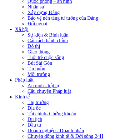
Quốc phòng – an ninh
Nhân sự
Xây dựng Đảng
Bảo vệ nền tảng tư tưởng của Đảng
Đối ngoại
Xã hội
Sự kiện & Bình luận
Cải cách hành chính
Đô thị
Giao thông
Tuổi trẻ cuộc sống
Bút Sài Gòn
Tin buồn
Môi trường
Pháp luật
An ninh - trật tự
Câu chuyện Pháp luật
Kinh tế
Thị trường
Địa ốc
Tài chính- Chứng khoán
Du lịch
Đầu tư
Doanh nghiệp - Doanh nhân
Chuyển động kinh tế & Đời sống 24H