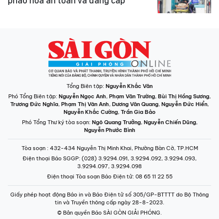
pháo hoa an toàn và đẳng cấp
Tổng Biên tập:
Nguyễn Khắc Văn
Phó Tổng Biên tập:
Nguyễn Ngọc Anh
,
Phạm Văn Trường
,
Bùi Thị Hồng Sương
,
Trương Đức Nghĩa
,
Phạm Thị Vân Anh
,
Dương Văn Quang
,
Nguyễn Đức Hiển
,
Nguyễn Khắc Cường
,
Trần Gia Bảo
Phó Tổng Thư ký tòa soạn:
Ngô Quang Trưởng
,
Nguyễn Chiến Dũng
,
Nguyễn Phước Bình
Tòa soạn
: 432-434 Nguyễn Thị Minh Khai, Phường Bàn Cờ, TP.HCM
Điện thoại Báo SGGP
: (028) 3.9294.091, 3.9294.092, 3.9294.093,
3.9294.097, 3.9294.098
Điện thoại Tòa soạn Báo Điện tử
: 08 65 11 22 55
Giấy phép hoạt động Báo in và Báo Điện tử số 305/GP-BTTTT do Bộ Thông
tin và Truyền thông cấp ngày 28-8-2023.
© Bản quyền Báo SÀI GÒN GIẢI PHÓNG.