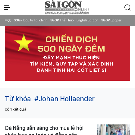
中文
SGGP Đầu tư Tài chính
SGGP Thể Thao
English Edition
SGGP Epaper
Từ khóa:
#Johan Hollaender
có
1
kết quả
Đà Nẵng sẵn sàng cho mùa lễ hội