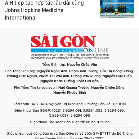
AIH tiếp tục hợp tác lâu dài cùng
Johns Hopkins Medicine
International
Tổng Biên tập:
Nguyễn Khắc Văn
Phó Tổng Biên tập:
Nguyễn Ngọc Anh
,
Phạm Văn Trường
,
Bùi Thị Hồng Sương
,
Trương Đức Nghĩa
,
Phạm Thị Vân Anh
,
Dương Văn Quang
,
Nguyễn Đức Hiển
,
Nguyễn Khắc Cường
,
Trần Gia Bảo
Phó Tổng Thư ký tòa soạn:
Ngô Quang Trưởng
,
Nguyễn Chiến Dũng
,
Nguyễn Phước Bình
Tòa soạn
: 432-434 Nguyễn Thị Minh Khai, Phường Bàn Cờ, TP.HCM
Điện thoại Báo SGGP
: (028) 3.9294.091, 3.9294.092, 3.9294.093,
3.9294.097, 3.9294.098
Điện thoại Tòa soạn Báo Điện tử
: 08 65 11 22 55
Giấy phép hoạt động Báo in và Báo Điện tử số 305/GP-BTTTT do Bộ Thông
tin và Truyền thông cấp ngày 28-8-2023.