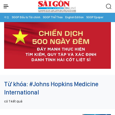
中文
SGGP Đầu tư Tài chính
SGGP Thể Thao
English Edition
SGGP Epaper
Từ khóa:
#Johns Hopkins Medicine
International
có
1
kết quả