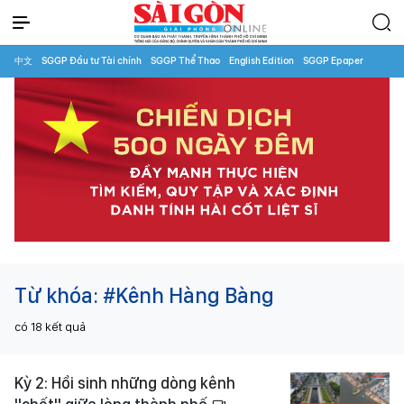
中文
SGGP Đầu tư Tài chính
SGGP Thể Thao
English Edition
SGGP Epaper
Từ khóa:
#Kênh Hàng Bàng
có
18
kết quả
Kỳ 2: Hồi sinh những dòng kênh