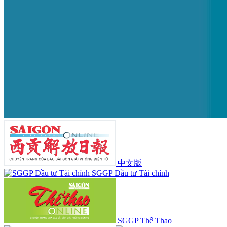
中文版
SGGP Đầu tư Tài chính
SGGP Thể Thao