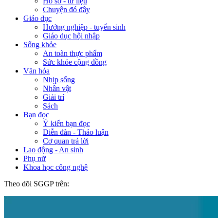
Hồ sơ - tư liệu
Chuyện đó đây
Giáo dục
Hướng nghiệp - tuyển sinh
Giáo dục hội nhập
Sống khỏe
An toàn thực phẩm
Sức khỏe cộng đồng
Văn hóa
Nhịp sống
Nhân vật
Giải trí
Sách
Bạn đọc
Ý kiến bạn đọc
Diễn đàn - Thảo luận
Cơ quan trả lời
Lao động - An sinh
Phụ nữ
Khoa học công nghệ
Theo dõi SGGP trên: