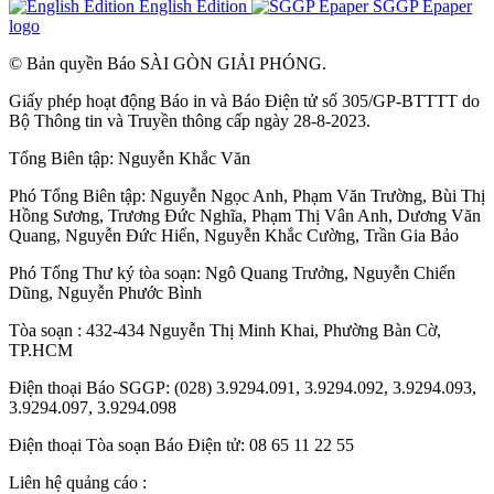
English Edition
SGGP Epaper
logo
© Bản quyền Báo SÀI GÒN GIẢI PHÓNG.
Giấy phép hoạt động Báo in và Báo Điện tử số 305/GP-BTTTT do
Bộ Thông tin và Truyền thông cấp ngày 28-8-2023.
Tổng Biên tập:
Nguyễn Khắc Văn
Phó Tổng Biên tập:
Nguyễn Ngọc Anh
,
Phạm Văn Trường
,
Bùi Thị
Hồng Sương
,
Trương Đức Nghĩa
,
Phạm Thị Vân Anh
,
Dương Văn
Quang
,
Nguyễn Đức Hiển
,
Nguyễn Khắc Cường
,
Trần Gia Bảo
Phó Tổng Thư ký tòa soạn:
Ngô Quang Trưởng
,
Nguyễn Chiến
Dũng
,
Nguyễn Phước Bình
Tòa soạn : 432-434 Nguyễn Thị Minh Khai, Phường Bàn Cờ,
TP.HCM
Điện thoại Báo SGGP: (028) 3.9294.091, 3.9294.092, 3.9294.093,
3.9294.097, 3.9294.098
Điện thoại Tòa soạn Báo Điện tử: 08 65 11 22 55
Liên hệ quảng cáo :