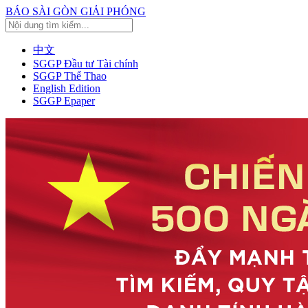
BÁO SÀI GÒN GIẢI PHÓNG
中文
SGGP Đầu tư Tài chính
SGGP Thể Thao
English Edition
SGGP Epaper