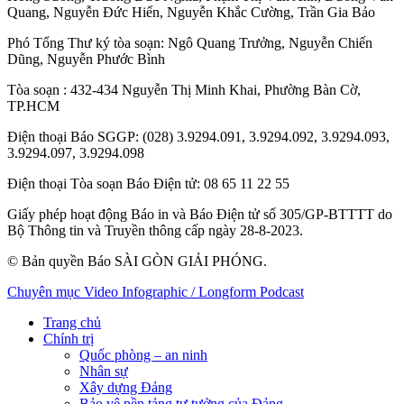
Quang
,
Nguyễn Đức Hiển
,
Nguyễn Khắc Cường
,
Trần Gia Bảo
Phó Tổng Thư ký tòa soạn:
Ngô Quang Trưởng
,
Nguyễn Chiến
Dũng
,
Nguyễn Phước Bình
Tòa soạn
: 432-434 Nguyễn Thị Minh Khai, Phường Bàn Cờ,
TP.HCM
Điện thoại Báo SGGP
: (028) 3.9294.091, 3.9294.092, 3.9294.093,
3.9294.097, 3.9294.098
Điện thoại Tòa soạn Báo Điện tử
: 08 65 11 22 55
Giấy phép hoạt động Báo in và Báo Điện tử số 305/GP-BTTTT do
Bộ Thông tin và Truyền thông cấp ngày 28-8-2023.
© Bản quyền Báo SÀI GÒN GIẢI PHÓNG.
Chuyên mục
Video
Infographic / Longform
Podcast
Trang chủ
Chính trị
Quốc phòng – an ninh
Nhân sự
Xây dựng Đảng
Bảo vệ nền tảng tư tưởng của Đảng