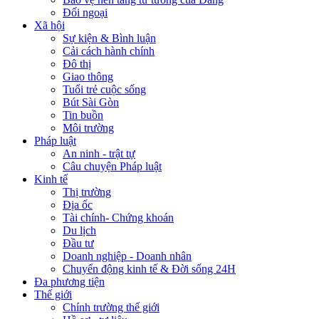
Đối ngoại
Xã hội
Sự kiện & Bình luận
Cải cách hành chính
Đô thị
Giao thông
Tuổi trẻ cuộc sống
Bút Sài Gòn
Tin buồn
Môi trường
Pháp luật
An ninh - trật tự
Câu chuyện Pháp luật
Kinh tế
Thị trường
Địa ốc
Tài chính- Chứng khoán
Du lịch
Đầu tư
Doanh nghiệp - Doanh nhân
Chuyển động kinh tế & Đời sống 24H
Đa phương tiện
Thế giới
Chính trường thế giới