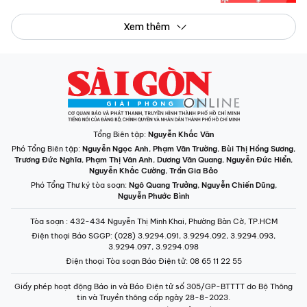
Xem thêm
Tổng Biên tập:
Nguyễn Khắc Văn
Phó Tổng Biên tập:
Nguyễn Ngọc Anh
,
Phạm Văn Trường
,
Bùi Thị Hồng Sương
,
Trương Đức Nghĩa
,
Phạm Thị Vân Anh
,
Dương Văn Quang
,
Nguyễn Đức Hiển
,
Nguyễn Khắc Cường
,
Trần Gia Bảo
Phó Tổng Thư ký tòa soạn:
Ngô Quang Trưởng
,
Nguyễn Chiến Dũng
,
Nguyễn Phước Bình
Tòa soạn
: 432-434 Nguyễn Thị Minh Khai, Phường Bàn Cờ, TP.HCM
Điện thoại Báo SGGP
: (028) 3.9294.091, 3.9294.092, 3.9294.093,
3.9294.097, 3.9294.098
Điện thoại Tòa soạn Báo Điện tử
: 08 65 11 22 55
Giấy phép hoạt động Báo in và Báo Điện tử số 305/GP-BTTTT do Bộ Thông
tin và Truyền thông cấp ngày 28-8-2023.