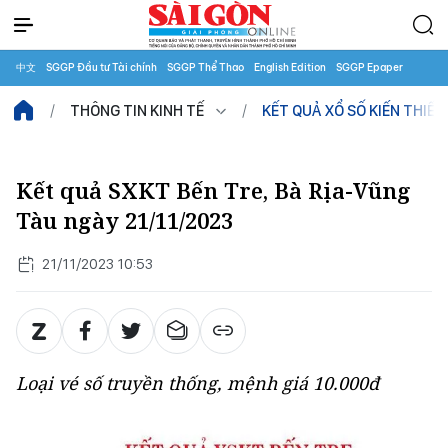
中文
SGGP Đầu tư Tài chính
SGGP Thể Thao
English Edition
SGGP Epaper
THÔNG TIN KINH TẾ
KẾT QUẢ XỔ SỐ KIẾN THIẾT
Kết quả SXKT Bến Tre, Bà Rịa-Vũng
Tàu ngày 21/11/2023
21/11/2023 10:53
Loại vé số truyền thống, mệnh giá 10.000đ