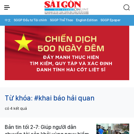
中文
SGGP Đầu tư Tài chính
SGGP Thể Thao
English Edition
SGGP Epaper
Từ khóa:
#khai báo hải quan
có
4
kết quả
Bản tin tối 2-7: Giúp người dân