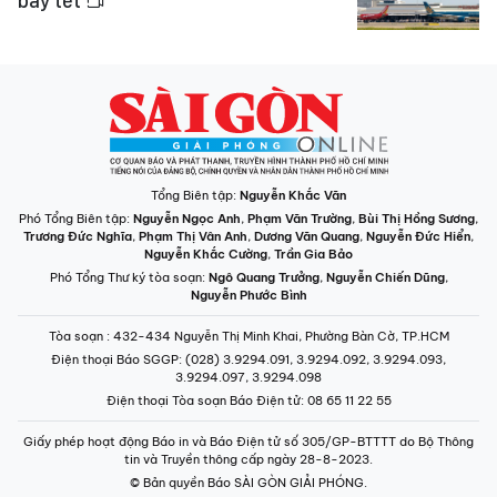
bay tết
Tổng Biên tập:
Nguyễn Khắc Văn
Phó Tổng Biên tập:
Nguyễn Ngọc Anh
,
Phạm Văn Trường
,
Bùi Thị Hồng Sương
,
Trương Đức Nghĩa
,
Phạm Thị Vân Anh
,
Dương Văn Quang
,
Nguyễn Đức Hiển
,
Nguyễn Khắc Cường
,
Trần Gia Bảo
Phó Tổng Thư ký tòa soạn:
Ngô Quang Trưởng
,
Nguyễn Chiến Dũng
,
Nguyễn Phước Bình
Tòa soạn
: 432-434 Nguyễn Thị Minh Khai, Phường Bàn Cờ, TP.HCM
Điện thoại Báo SGGP
: (028) 3.9294.091, 3.9294.092, 3.9294.093,
3.9294.097, 3.9294.098
Điện thoại Tòa soạn Báo Điện tử
: 08 65 11 22 55
Giấy phép hoạt động Báo in và Báo Điện tử số 305/GP-BTTTT do Bộ Thông
tin và Truyền thông cấp ngày 28-8-2023.
© Bản quyền Báo SÀI GÒN GIẢI PHÓNG.