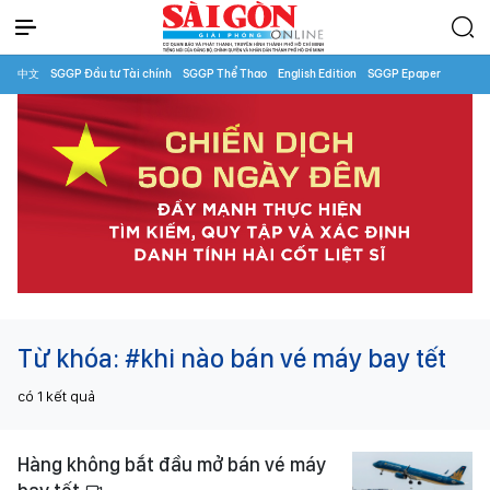
中文
SGGP Đầu tư Tài chính
SGGP Thể Thao
English Edition
SGGP Epaper
Từ khóa:
#khi nào bán vé máy bay tết
có
1
kết quả
Hàng không bắt đầu mở bán vé máy