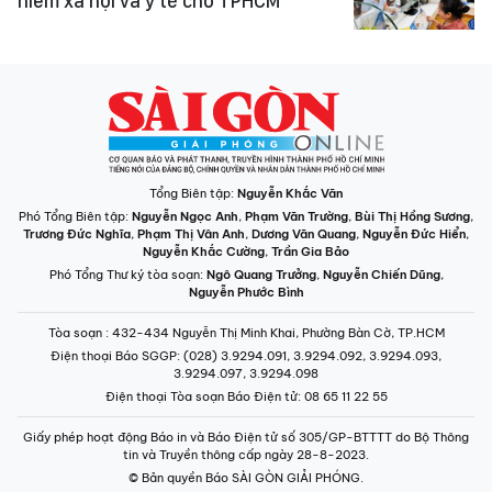
hiểm xã hội và y tế cho TPHCM
Tổng Biên tập:
Nguyễn Khắc Văn
Phó Tổng Biên tập:
Nguyễn Ngọc Anh
,
Phạm Văn Trường
,
Bùi Thị Hồng Sương
,
Trương Đức Nghĩa
,
Phạm Thị Vân Anh
,
Dương Văn Quang
,
Nguyễn Đức Hiển
,
Nguyễn Khắc Cường
,
Trần Gia Bảo
Phó Tổng Thư ký tòa soạn:
Ngô Quang Trưởng
,
Nguyễn Chiến Dũng
,
Nguyễn Phước Bình
Tòa soạn
: 432-434 Nguyễn Thị Minh Khai, Phường Bàn Cờ, TP.HCM
Điện thoại Báo SGGP
: (028) 3.9294.091, 3.9294.092, 3.9294.093,
3.9294.097, 3.9294.098
Điện thoại Tòa soạn Báo Điện tử
: 08 65 11 22 55
Giấy phép hoạt động Báo in và Báo Điện tử số 305/GP-BTTTT do Bộ Thông
tin và Truyền thông cấp ngày 28-8-2023.
© Bản quyền Báo SÀI GÒN GIẢI PHÓNG.