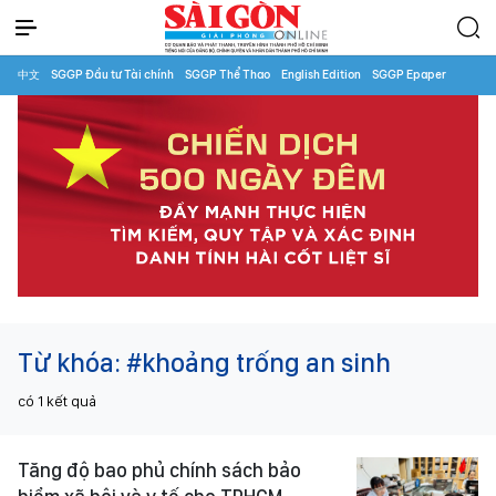
中文
SGGP Đầu tư Tài chính
SGGP Thể Thao
English Edition
SGGP Epaper
Từ khóa:
#khoảng trống an sinh
có
1
kết quả
Tăng độ bao phủ chính sách bảo