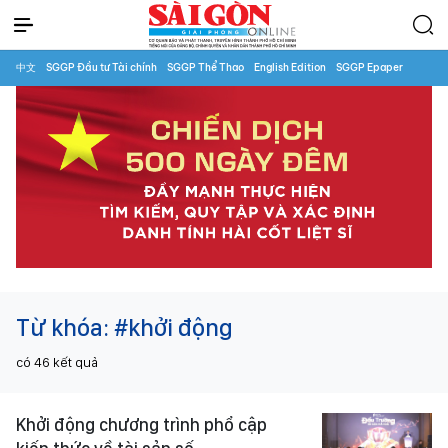
中文
SGGP Đầu tư Tài chính
SGGP Thể Thao
English Edition
SGGP Epaper
Từ khóa:
#khởi động
có
46
kết quả
Khởi động chương trình phổ cập