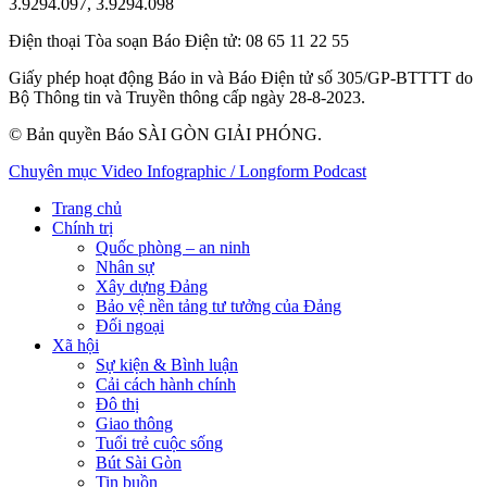
3.9294.097, 3.9294.098
Điện thoại Tòa soạn Báo Điện tử
: 08 65 11 22 55
Giấy phép hoạt động Báo in và Báo Điện tử số 305/GP-BTTTT do
Bộ Thông tin và Truyền thông cấp ngày 28-8-2023.
© Bản quyền Báo SÀI GÒN GIẢI PHÓNG.
Chuyên mục
Video
Infographic / Longform
Podcast
Trang chủ
Chính trị
Quốc phòng – an ninh
Nhân sự
Xây dựng Đảng
Bảo vệ nền tảng tư tưởng của Đảng
Đối ngoại
Xã hội
Sự kiện & Bình luận
Cải cách hành chính
Đô thị
Giao thông
Tuổi trẻ cuộc sống
Bút Sài Gòn
Tin buồn