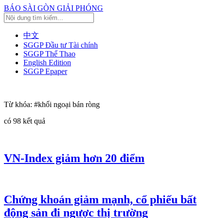
BÁO SÀI GÒN GIẢI PHÓNG
中文
SGGP Đầu tư Tài chính
SGGP Thể Thao
English Edition
SGGP Epaper
Từ khóa:
#khối ngoại bán ròng
có
98
kết quả
VN-Index giảm hơn 20 điểm
Chứng khoán giảm mạnh, cổ phiếu bất
động sản đi ngược thị trường