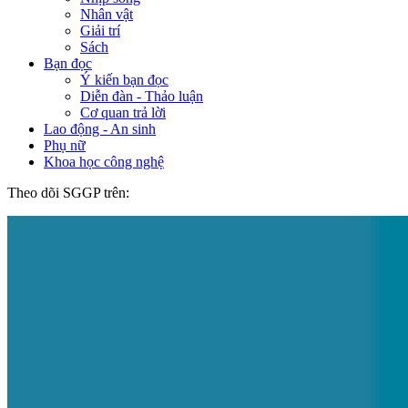
Nhân vật
Giải trí
Sách
Bạn đọc
Ý kiến bạn đọc
Diễn đàn - Thảo luận
Cơ quan trả lời
Lao động - An sinh
Phụ nữ
Khoa học công nghệ
Theo dõi SGGP trên: