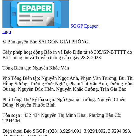
SGGP Epaper
logo
© Bản quyền Báo SÀI GÒN GIẢI PHÓNG.
Giấy phép hoạt động Báo in và Báo Điện tử số 305/GP-BTTTT do
Bộ Thông tin và Truyền thông cấp ngày 28-8-2023.
Tổng Biên tập:
Nguyễn Khắc Văn
Phó Tổng Biên tập:
Nguyễn Ngọc Anh
,
Phạm Văn Trường
,
Bùi Thị
Hồng Sương
,
Trương Đức Nghĩa
,
Phạm Thị Vân Anh
,
Dương Văn
Quang
,
Nguyễn Đức Hiển
,
Nguyễn Khắc Cường
,
Trần Gia Bảo
Phó Tổng Thư ký tòa soạn:
Ngô Quang Trưởng
,
Nguyễn Chiến
Dũng
,
Nguyễn Phước Bình
Tòa soạn : 432-434 Nguyễn Thị Minh Khai, Phường Bàn Cờ,
TP.HCM
Điện thoại Báo SGGP: (028) 3.9294.091, 3.9294.092, 3.9294.093,