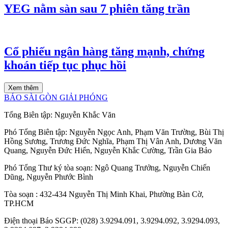
YEG nằm sàn sau 7 phiên tăng trần
Cổ phiếu ngân hàng tăng mạnh, chứng
khoán tiếp tục phục hồi
Xem thêm
BÁO SÀI GÒN GIẢI PHÓNG
Tổng Biên tập:
Nguyễn Khắc Văn
Phó Tổng Biên tập:
Nguyễn Ngọc Anh
,
Phạm Văn Trường
,
Bùi Thị
Hồng Sương
,
Trương Đức Nghĩa
,
Phạm Thị Vân Anh
,
Dương Văn
Quang
,
Nguyễn Đức Hiển
,
Nguyễn Khắc Cường
,
Trần Gia Bảo
Phó Tổng Thư ký tòa soạn:
Ngô Quang Trưởng
,
Nguyễn Chiến
Dũng
,
Nguyễn Phước Bình
Tòa soạn
: 432-434 Nguyễn Thị Minh Khai, Phường Bàn Cờ,
TP.HCM
Điện thoại Báo SGGP
: (028) 3.9294.091, 3.9294.092, 3.9294.093,