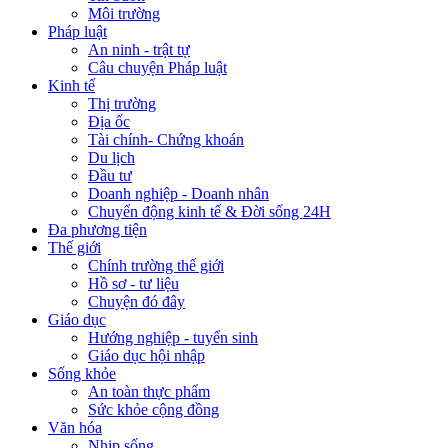
Môi trường
Pháp luật
An ninh - trật tự
Câu chuyện Pháp luật
Kinh tế
Thị trường
Địa ốc
Tài chính- Chứng khoán
Du lịch
Đầu tư
Doanh nghiệp - Doanh nhân
Chuyển động kinh tế & Đời sống 24H
Đa phương tiện
Thế giới
Chính trường thế giới
Hồ sơ - tư liệu
Chuyện đó đây
Giáo dục
Hướng nghiệp - tuyển sinh
Giáo dục hội nhập
Sống khỏe
An toàn thực phẩm
Sức khỏe cộng đồng
Văn hóa
Nhịp sống