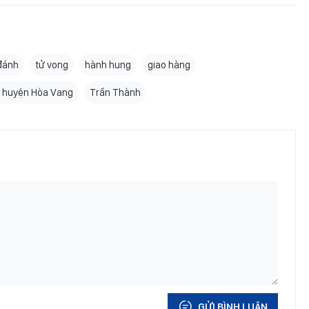
 đánh
tử vong
hành hung
giao hàng
 huyện Hòa Vang
Trần Thành
GỬI BÌNH LUẬN