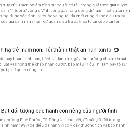
 truy cứu trách nhiệm hình sự người có tội” trong quá trình giải quyết
ữ sinh 14 tuổi tử vong ở Vĩnh Long gây rúng động dư luận, một vụ tai nạn
từng được xác định lỗi thuộc về người đã chết cũng được điều tra lại.
của gia đình nạn nhân, cơ quan điều tra đã khởi tố tài xế xe tải liên
.
 hạ trẻ mầm non: Tôi thành thật ăn năn, xin lỗi
 do hay hoàn cảnh nào, hành vi đánh trẻ, gây tổn thương cho trẻ là sai
áp luật và không thể chấp nhận được", bảo mẫu Triệu Thị Tâm bày tỏ sự
iệc tại cơ quan công an.
 Bắt đối tượng bạo hành con riêng của người tình
n phường Bình Phước, TP Đồng Nai cho biết, đã bắt giữ đối tượng
sinh năm 1997) để điều tra hành vi cố ý gây thương tích và bạo hành