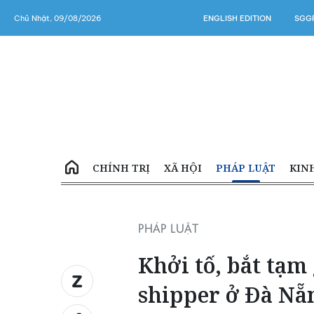
Chủ Nhật, 09/08/2026
ENGLISH EDITION
SGGP
CHÍNH TRỊ
XÃ HỘI
PHÁP LUẬT
KIN
PHÁP LUẬT
Khởi tố, bắt tạ
shipper ở Đà Nẵ