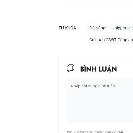
TỪ KHÓA
Đà Nẵng
shipper bị
Cơ quan CSĐT Công an
BÌNH LUẬN
Xin vui lòng gõ tiếng Việt có dấu