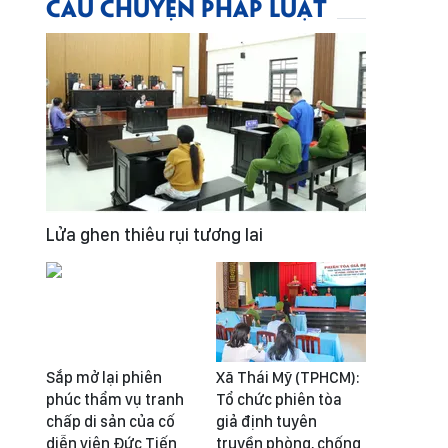
CÂU CHUYỆN PHÁP LUẬT
Lửa ghen thiêu rụi tương lai
Sắp mở lại phiên
Xã Thái Mỹ (TPHCM):
phúc thẩm vụ tranh
Tổ chức phiên tòa
chấp di sản của cố
giả định tuyên
diễn viên Đức Tiến
truyền phòng, chống