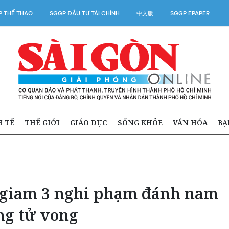
 THỂ THAO
SGGP ĐẦU TƯ TÀI CHÍNH
中文版
SGGP EPAPER
H TẾ
THẾ GIỚI
GIÁO DỤC
SỐNG KHỎE
VĂN HÓA
BẠ
m giam 3 nghi phạm đánh nam
ng tử vong