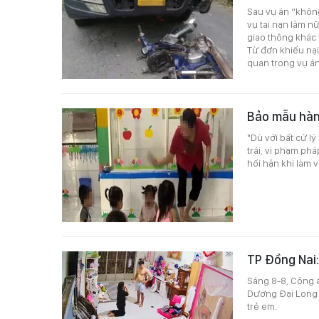
Sau vụ án “không
vụ tai nạn làm n
giao thông khác 
Từ đơn khiếu nại 
quan trong vụ án
Bảo mẫu hành
"Dù với bất cứ lý
trái, vi phạm ph
hối hận khi làm v
TP Đồng Nai:
Sáng 8-8, Công a
Dương Đại Long (
trẻ em.