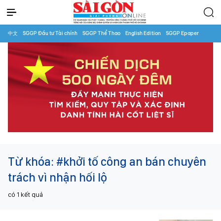
中文
SGGP Đầu tư Tài chính
SGGP Thể Thao
English Edition
SGGP Epaper
Từ khóa:
#khởi tố công an bán chuyên
trách vì nhận hối lộ
có
1
kết quả