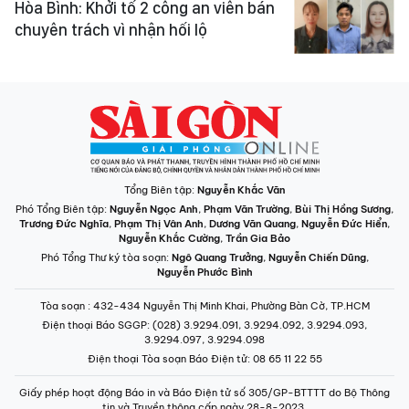
Hòa Bình: Khởi tố 2 công an viên bán
chuyên trách vì nhận hối lộ
Tổng Biên tập:
Nguyễn Khắc Văn
Phó Tổng Biên tập:
Nguyễn Ngọc Anh
,
Phạm Văn Trường
,
Bùi Thị Hồng Sương
,
Trương Đức Nghĩa
,
Phạm Thị Vân Anh
,
Dương Văn Quang
,
Nguyễn Đức Hiển
,
Nguyễn Khắc Cường
,
Trần Gia Bảo
Phó Tổng Thư ký tòa soạn:
Ngô Quang Trưởng
,
Nguyễn Chiến Dũng
,
Nguyễn Phước Bình
Tòa soạn
: 432-434 Nguyễn Thị Minh Khai, Phường Bàn Cờ, TP.HCM
Điện thoại Báo SGGP
: (028) 3.9294.091, 3.9294.092, 3.9294.093,
3.9294.097, 3.9294.098
Điện thoại Tòa soạn Báo Điện tử
: 08 65 11 22 55
Giấy phép hoạt động Báo in và Báo Điện tử số 305/GP-BTTTT do Bộ Thông
tin và Truyền thông cấp ngày 28-8-2023.