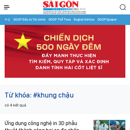
中文
SGGP Đầu tư Tài chính
SGGP Thể Thao
English Edition
SGGP Epaper
Từ khóa:
#khung chậu
có
4
kết quả
Ứng dụng công nghệ in 3D phẫu