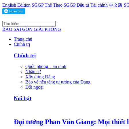
English Edition
SGGP Thể Thao
SGGP Đầu tư Tài chính
中文版
SG
BÁO SÀI GÒN GIẢI PHÓNG
Trang chủ
Chính trị
Chính trị
Quốc phòng – an ninh
Nhân sự
Xây dựng Đảng
Bảo vệ nền tảng tư tưởng của Đảng
Đối ngoại
Nổi bật
Đại tướng Phan Văn Giang: Mọi thiết b