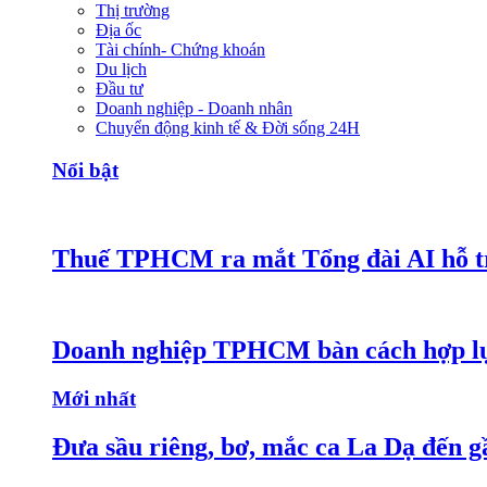
Thị trường
Địa ốc
Tài chính- Chứng khoán
Du lịch
Đầu tư
Doanh nghiệp - Doanh nhân
Chuyển động kinh tế & Đời sống 24H
Nổi bật
Thuế TPHCM ra mắt Tổng đài AI hỗ tr
Doanh nghiệp TPHCM bàn cách hợp lực
Mới nhất
Đưa sầu riêng, bơ, mắc ca La Dạ đến g