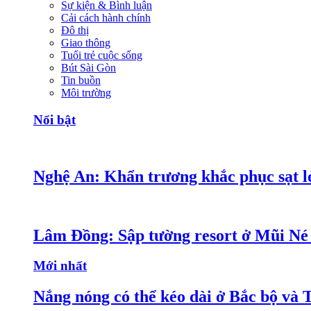
Sự kiện & Bình luận
Cải cách hành chính
Đô thị
Giao thông
Tuổi trẻ cuộc sống
Bút Sài Gòn
Tin buồn
Môi trường
Nổi bật
Nghệ An: Khẩn trương khắc phục sạt lở
Lâm Đồng: Sập tường resort ở Mũi Né 
Mới nhất
Nắng nóng có thể kéo dài ở Bắc bộ và 