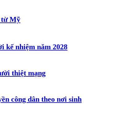
u từ Mỹ
ời kế nhiệm năm 2028
gười thiệt mạng
ền công dân theo nơi sinh