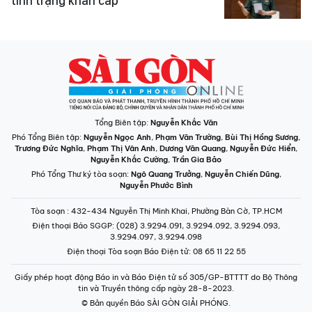
tình trạng khẩn cấp
Tổng Biên tập:
Nguyễn Khắc Văn
Phó Tổng Biên tập:
Nguyễn Ngọc Anh
,
Phạm Văn Trường
,
Bùi Thị Hồng Sương
,
Trương Đức Nghĩa
,
Phạm Thị Vân Anh
,
Dương Văn Quang
,
Nguyễn Đức Hiển
,
Nguyễn Khắc Cường
,
Trần Gia Bảo
Phó Tổng Thư ký tòa soạn:
Ngô Quang Trưởng
,
Nguyễn Chiến Dũng
,
Nguyễn Phước Bình
Tòa soạn
: 432-434 Nguyễn Thị Minh Khai, Phường Bàn Cờ, TP.HCM
Điện thoại Báo SGGP
: (028) 3.9294.091, 3.9294.092, 3.9294.093,
3.9294.097, 3.9294.098
Điện thoại Tòa soạn Báo Điện tử
: 08 65 11 22 55
Giấy phép hoạt động Báo in và Báo Điện tử số 305/GP-BTTTT do Bộ Thông
tin và Truyền thông cấp ngày 28-8-2023.
© Bản quyền Báo SÀI GÒN GIẢI PHÓNG.