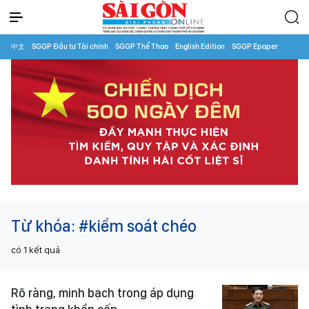
中文
SGGP Đầu tư Tài chính
SGGP Thể Thao
English Edition
SGGP Epaper
Từ khóa:
#kiểm soát chéo
có
1
kết quả
Rõ ràng, minh bạch trong áp dụng