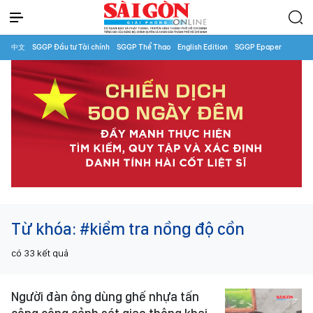
中文
SGGP Đầu tư Tài chính
SGGP Thể Thao
English Edition
SGGP Epaper
Từ khóa:
#kiểm tra nồng độ cồn
có
33
kết quả
Người đàn ông dùng ghế nhựa tấn