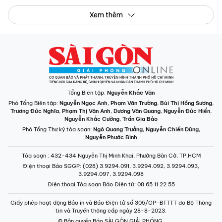
Xem thêm
Tổng Biên tập:
Nguyễn Khắc Văn
Phó Tổng Biên tập:
Nguyễn Ngọc Anh
,
Phạm Văn Trường
,
Bùi Thị Hồng Sương
,
Trương Đức Nghĩa
,
Phạm Thị Vân Anh
,
Dương Văn Quang
,
Nguyễn Đức Hiển
,
Nguyễn Khắc Cường
,
Trần Gia Bảo
Phó Tổng Thư ký tòa soạn:
Ngô Quang Trưởng
,
Nguyễn Chiến Dũng
,
Nguyễn Phước Bình
Tòa soạn
: 432-434 Nguyễn Thị Minh Khai, Phường Bàn Cờ, TP.HCM
Điện thoại Báo SGGP
: (028) 3.9294.091, 3.9294.092, 3.9294.093,
3.9294.097, 3.9294.098
Điện thoại Tòa soạn Báo Điện tử
: 08 65 11 22 55
Giấy phép hoạt động Báo in và Báo Điện tử số 305/GP-BTTTT do Bộ Thông
tin và Truyền thông cấp ngày 28-8-2023.
© Bản quyền Báo SÀI GÒN GIẢI PHÓNG.