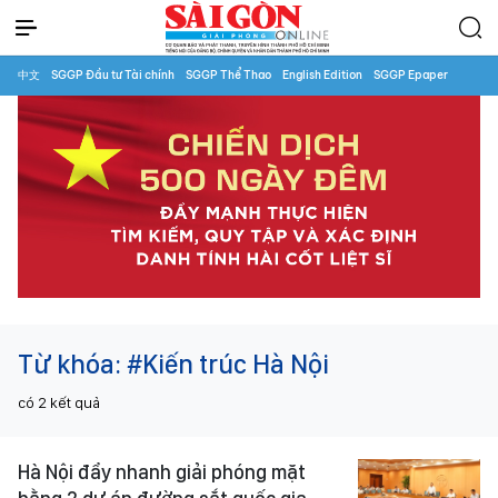
中文
SGGP Đầu tư Tài chính
SGGP Thể Thao
English Edition
SGGP Epaper
Từ khóa:
#Kiến trúc Hà Nội
có
2
kết quả
Hà Nội đẩy nhanh giải phóng mặt