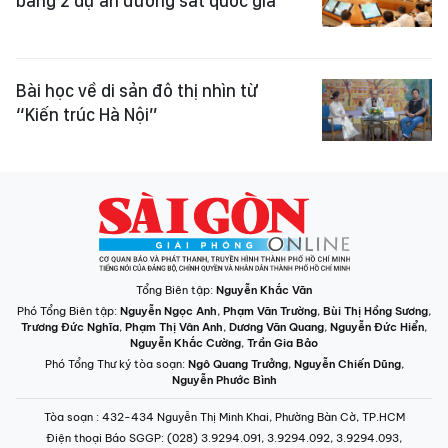
bằng 2 dự án đường sắt quốc gia
Bài học về di sản đô thị nhìn từ
“Kiến trúc Hà Nội”
Tổng Biên tập:
Nguyễn Khắc Văn
Phó Tổng Biên tập:
Nguyễn Ngọc Anh
,
Phạm Văn Trường
,
Bùi Thị Hồng Sương
,
Trương Đức Nghĩa
,
Phạm Thị Vân Anh
,
Dương Văn Quang
,
Nguyễn Đức Hiển
,
Nguyễn Khắc Cường
,
Trần Gia Bảo
Phó Tổng Thư ký tòa soạn:
Ngô Quang Trưởng
,
Nguyễn Chiến Dũng
,
Nguyễn Phước Bình
Tòa soạn
: 432-434 Nguyễn Thị Minh Khai, Phường Bàn Cờ, TP.HCM
Điện thoại Báo SGGP
: (028) 3.9294.091, 3.9294.092, 3.9294.093,