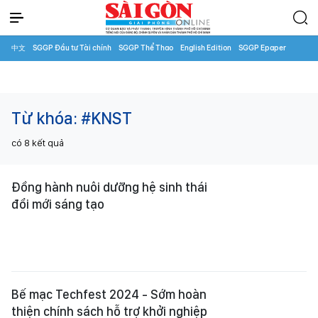
中文
SGGP Đầu tư Tài chính
SGGP Thể Thao
English Edition
SGGP Epaper
Từ khóa:
#KNST
có
8
kết quả
Đồng hành nuôi dưỡng hệ sinh thái
đổi mới sáng tạo
Bế mạc Techfest 2024 - Sớm hoàn
thiện chính sách hỗ trợ khởi nghiệp