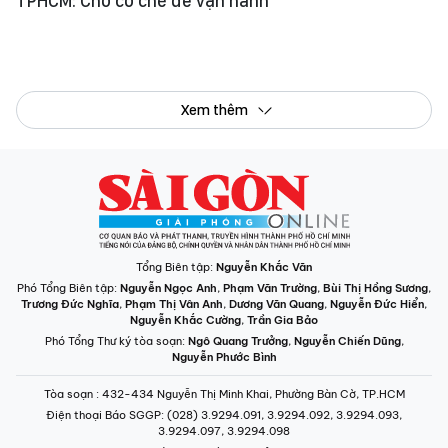
TPHCM: Chờ cơ chế để vận hành
Xem thêm
Tổng Biên tập:
Nguyễn Khắc Văn
Phó Tổng Biên tập:
Nguyễn Ngọc Anh
,
Phạm Văn Trường
,
Bùi Thị Hồng Sương
,
Trương Đức Nghĩa
,
Phạm Thị Vân Anh
,
Dương Văn Quang
,
Nguyễn Đức Hiển
,
Nguyễn Khắc Cường
,
Trần Gia Bảo
Phó Tổng Thư ký tòa soạn:
Ngô Quang Trưởng
,
Nguyễn Chiến Dũng
,
Nguyễn Phước Bình
Tòa soạn
: 432-434 Nguyễn Thị Minh Khai, Phường Bàn Cờ, TP.HCM
Điện thoại Báo SGGP
: (028) 3.9294.091, 3.9294.092, 3.9294.093,
3.9294.097, 3.9294.098