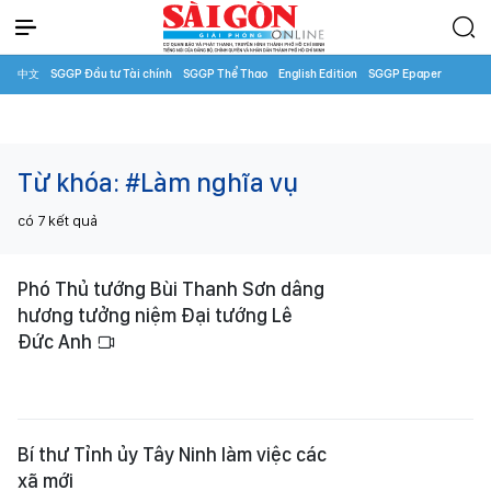
中文
SGGP Đầu tư Tài chính
SGGP Thể Thao
English Edition
SGGP Epaper
Từ khóa:
#Làm nghĩa vụ
có
7
kết quả
Phó Thủ tướng Bùi Thanh Sơn dâng
hương tưởng niệm Đại tướng Lê
Đức Anh
Bí thư Tỉnh ủy Tây Ninh làm việc các
xã mới