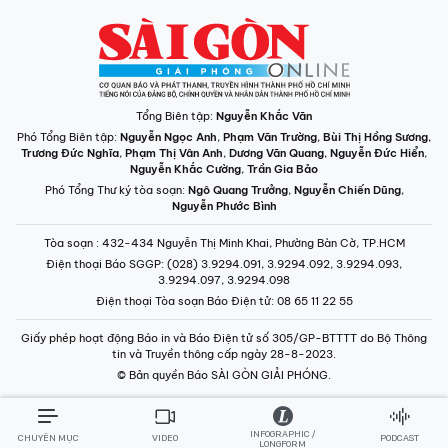
Tổng Biên tập:
Nguyễn Khắc Văn
Phó Tổng Biên tập:
Nguyễn Ngọc Anh
,
Phạm Văn Trường
,
Bùi Thị Hồng Sương
,
Trương Đức Nghĩa
,
Phạm Thị Vân Anh
,
Dương Văn Quang
,
Nguyễn Đức Hiển
,
Nguyễn Khắc Cường
,
Trần Gia Bảo
Phó Tổng Thư ký tòa soạn:
Ngô Quang Trưởng
,
Nguyễn Chiến Dũng
,
Nguyễn Phước Bình
Tòa soạn
: 432-434 Nguyễn Thị Minh Khai, Phường Bàn Cờ, TP.HCM
Điện thoại Báo SGGP
: (028) 3.9294.091, 3.9294.092, 3.9294.093,
3.9294.097, 3.9294.098
Điện thoại Tòa soạn Báo Điện tử
: 08 65 11 22 55
Giấy phép hoạt động Báo in và Báo Điện tử số 305/GP-BTTTT do Bộ Thông
tin và Truyền thông cấp ngày 28-8-2023.
© Bản quyền Báo SÀI GÒN GIẢI PHÓNG.
INFOGRAPHIC /
CHUYÊN MỤC
VIDEO
PODCAST
LONGFORM