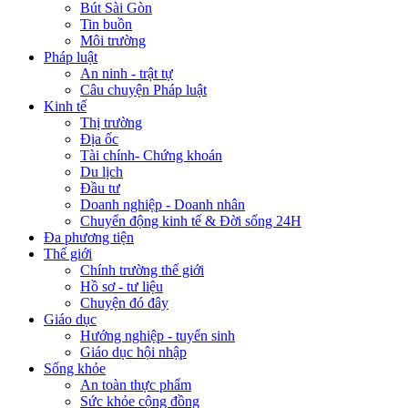
Bút Sài Gòn
Tin buồn
Môi trường
Pháp luật
An ninh - trật tự
Câu chuyện Pháp luật
Kinh tế
Thị trường
Địa ốc
Tài chính- Chứng khoán
Du lịch
Đầu tư
Doanh nghiệp - Doanh nhân
Chuyển động kinh tế & Đời sống 24H
Đa phương tiện
Thế giới
Chính trường thế giới
Hồ sơ - tư liệu
Chuyện đó đây
Giáo dục
Hướng nghiệp - tuyển sinh
Giáo dục hội nhập
Sống khỏe
An toàn thực phẩm
Sức khỏe cộng đồng