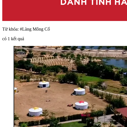
Từ khóa:
#Làng Mông Cổ
có
1
kết quả