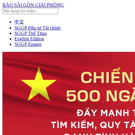
BÁO SÀI GÒN GIẢI PHÓNG
中文
SGGP Đầu tư Tài chính
SGGP Thể Thao
English Edition
SGGP Epaper