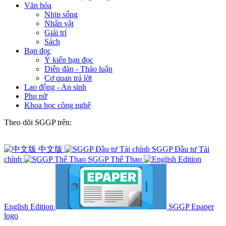
Văn hóa
Nhịp sống
Nhân vật
Giải trí
Sách
Bạn đọc
Ý kiến bạn đọc
Diễn đàn - Thảo luận
Cơ quan trả lời
Lao động - An sinh
Phụ nữ
Khoa học công nghệ
Theo dõi SGGP trên:
中文版
SGGP Đầu tư Tài
chính
SGGP Thể Thao
English Edition
SGGP Epaper
logo