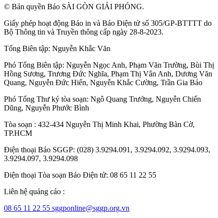
© Bản quyền Báo SÀI GÒN GIẢI PHÓNG.
Giấy phép hoạt động Báo in và Báo Điện tử số 305/GP-BTTTT do
Bộ Thông tin và Truyền thông cấp ngày 28-8-2023.
Tổng Biên tập:
Nguyễn Khắc Văn
Phó Tổng Biên tập:
Nguyễn Ngọc Anh
,
Phạm Văn Trường
,
Bùi Thị
Hồng Sương
,
Trương Đức Nghĩa
,
Phạm Thị Vân Anh
,
Dương Văn
Quang
,
Nguyễn Đức Hiển
,
Nguyễn Khắc Cường
,
Trần Gia Bảo
Phó Tổng Thư ký tòa soạn:
Ngô Quang Trưởng
,
Nguyễn Chiến
Dũng
,
Nguyễn Phước Bình
Tòa soạn : 432-434 Nguyễn Thị Minh Khai, Phường Bàn Cờ,
TP.HCM
Điện thoại Báo SGGP: (028) 3.9294.091, 3.9294.092, 3.9294.093,
3.9294.097, 3.9294.098
Điện thoại Tòa soạn Báo Điện tử: 08 65 11 22 55
Liên hệ quảng cáo :
08 65 11 22 55
sggponline@sggp.org.vn