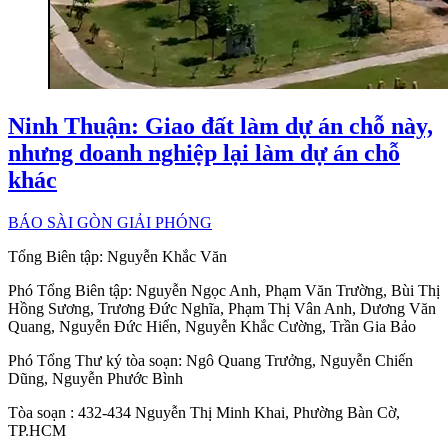
Ninh Thuận: Giao đất làm dự án chỗ này,
nhưng doanh nghiệp lại làm dự án chỗ
khác
BÁO SÀI GÒN GIẢI PHÓNG
Tổng Biên tập:
Nguyễn Khắc Văn
Phó Tổng Biên tập:
Nguyễn Ngọc Anh
,
Phạm Văn Trường
,
Bùi Thị
Hồng Sương
,
Trương Đức Nghĩa
,
Phạm Thị Vân Anh
,
Dương Văn
Quang
,
Nguyễn Đức Hiển
,
Nguyễn Khắc Cường
,
Trần Gia Bảo
Phó Tổng Thư ký tòa soạn:
Ngô Quang Trưởng
,
Nguyễn Chiến
Dũng
,
Nguyễn Phước Bình
Tòa soạn
: 432-434 Nguyễn Thị Minh Khai, Phường Bàn Cờ,
TP.HCM