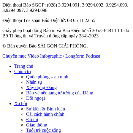
Điện thoại Báo SGGP
: (028) 3.9294.091, 3.9294.092, 3.9294.093,
3.9294.097, 3.9294.098
Điện thoại Tòa soạn Báo Điện tử
: 08 65 11 22 55
Giấy phép hoạt động Báo in và Báo Điện tử số 305/GP-BTTTT do
Bộ Thông tin và Truyền thông cấp ngày 28-8-2023.
© Bản quyền Báo SÀI GÒN GIẢI PHÓNG.
Chuyên mục
Video
Infographic / Longform
Podcast
Trang chủ
Chính trị
Quốc phòng – an ninh
Nhân sự
Xây dựng Đảng
Bảo vệ nền tảng tư tưởng của Đảng
Đối ngoại
Xã hội
Sự kiện & Bình luận
Cải cách hành chính
Đô thị
Giao thông
Tuổi trẻ cuộc sống