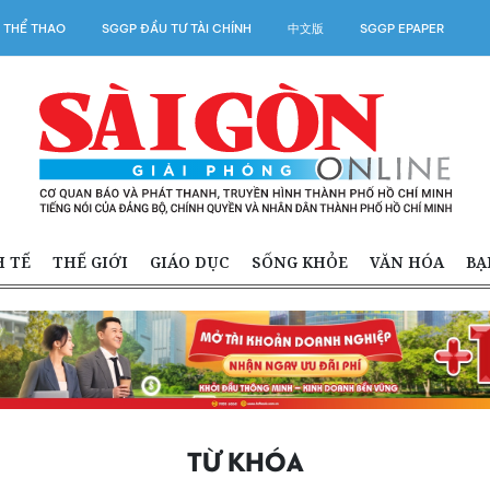
 THỂ THAO
SGGP ĐẦU TƯ TÀI CHÍNH
中文版
SGGP EPAPER
H TẾ
THẾ GIỚI
GIÁO DỤC
SỐNG KHỎE
VĂN HÓA
BẠ
TỪ KHÓA