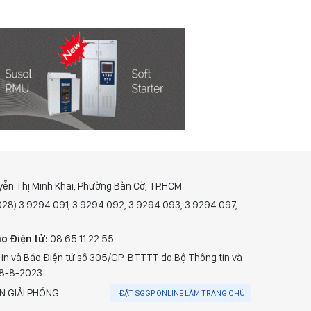
yễn Thị Minh Khai, Phường Bàn Cờ, TP.HCM
(028) 3.9294.091, 3.9294.092, 3.9294.093, 3.9294.097,
o Điện tử:
08 65 11 22 55
 in và Báo Điện tử số 305/GP-BTTTT do Bộ Thông tin và
28-8-2023.
N GIẢI PHÓNG.
ĐẶT SGGP ONLINE LÀM TRANG CHỦ