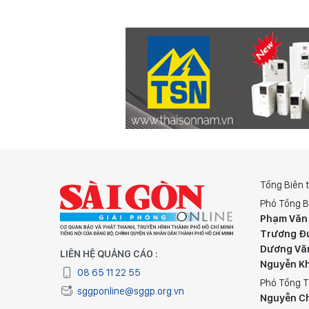
Tổng Biên 
Phó Tổng B
Phạm Văn
Trương Đ
Dương Vă
LIÊN HỆ QUẢNG CÁO :
Nguyễn K
08 65 11 22 55
Phó Tổng T
sggponline@sggp.org.vn
Nguyễn C