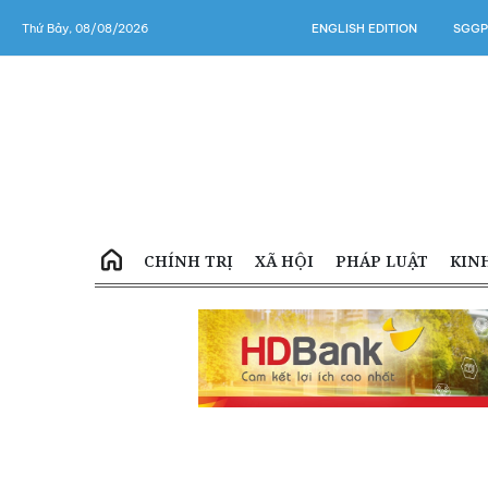
Thứ Bảy, 08/08/2026
ENGLISH EDITION
SGGP
CHÍNH TRỊ
XÃ HỘI
PHÁP LUẬT
KIN