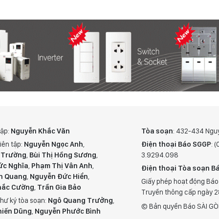
tập:
Nguyễn Khắc Văn
Tòa soạn
: 432-434 Ngu
iên tập:
Nguyễn Ngọc Anh
,
Điện thoại Báo SGGP
: 
 Trường
,
Bùi Thị Hồng Sương
,
3.9294.098
ức Nghĩa
,
Phạm Thị Vân Anh
,
Điện thoại Tòa soạn Bá
n Quang
,
Nguyễn Đức Hiển
,
Giấy phép hoạt động Báo
hắc Cường
,
Trần Gia Bảo
Truyền thông cấp ngày 
hư ký tòa soạn:
Ngô Quang Trưởng
,
© Bản quyền Báo SÀI GÒ
hiến Dũng
,
Nguyễn Phước Bình