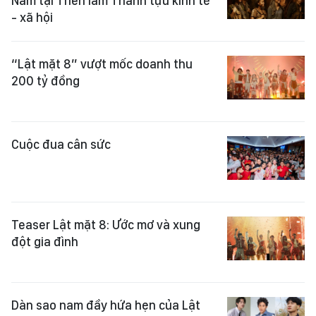
Nam tại Triển lãm Thành tựu kinh tế
- xã hội
“Lật mặt 8” vượt mốc doanh thu
200 tỷ đồng
Cuộc đua cân sức
Teaser Lật mặt 8: Ước mơ và xung
đột gia đình
Dàn sao nam đầy hứa hẹn của Lật