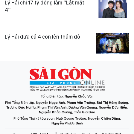
Lý Hải chi 17 tỷ đồng làm “Lật mặt
4“
Lý Hải đưa cả 4 con lên thảm đỏ
Tổng Biên tập:
Nguyễn Khắc Văn
Phó Tổng Biên tập:
Nguyễn Ngọc Anh
,
Phạm Văn Trường
,
Bùi Thị Hồng Sương
,
Trương Đức Nghĩa
,
Phạm Thị Vân Anh
,
Dương Văn Quang
,
Nguyễn Đức Hiển
,
Nguyễn Khắc Cường
,
Trần Gia Bảo
Phó Tổng Thư ký tòa soạn:
Ngô Quang Trưởng
,
Nguyễn Chiến Dũng
,
Nguyễn Phước Bình