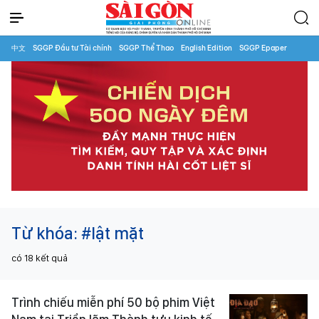
中文
SGGP Đầu tư Tài chính
SGGP Thể Thao
English Edition
SGGP Epaper
Từ khóa:
#lật mặt
có
18
kết quả
Trình chiếu miễn phí 50 bộ phim Việt