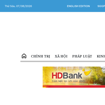
Thứ Sáu, 07/08/2026
ENGLISH EDITION
SGGP
CHÍNH TRỊ
XÃ HỘI
PHÁP LUẬT
KIN