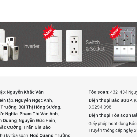
tập:
Nguyễn Khắc Văn
Tòa soạn
: 432-434 Ngu
iên tập:
Nguyễn Ngọc Anh
,
Điện thoại Báo SGGP
: 
 Trường
,
Bùi Thị Hồng Sương
,
3.9294.098
ức Nghĩa
,
Phạm Thị Vân Anh
,
Điện thoại Tòa soạn Bá
n Quang
,
Nguyễn Đức Hiển
,
Giấy phép hoạt động Báo
hắc Cường
,
Trần Gia Bảo
Truyền thông cấp ngày 
hư ký tòa soạn:
Ngô Quang Trưởng
,