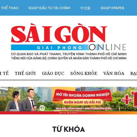
 THỂ THAO
SGGP ĐẦU TƯ TÀI CHÍNH
中文版
SGGP EPAPER
H TẾ
THẾ GIỚI
GIÁO DỤC
SỐNG KHỎE
VĂN HÓA
BẠ
TỪ KHÓA