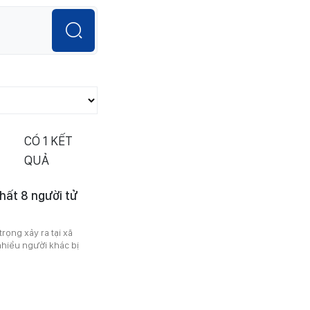
CÓ
1
KẾT
QUẢ
nhất 8 người tử
rọng xảy ra tại xã
 nhiều người khác bị