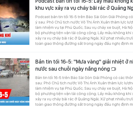
Podcast bản tin tối 16-5: Lấy mẫu không 
khu vực xảy ra vụ cháy bãi rác ở Quảng N
Podcast bản tin tối 16-5 trên Báo Sài Gòn Giải Phóng c
ý sau: Phó Chủ tịch nước Võ Thị Ánh Xuân thăm lực lư
làm nhiệm vụ tại Phú Quốc; Sau vụ cháy xe buýt, Hà Nội
bộ phương tiện vận tải công cộng; Lấy mẫu không khí
xảy ra vụ cháy bãi rác ở Quảng Ngãi; Xử phạt nhiều tr
toàn giao thông đường sắt trong ngày đầu nghị định mới
Bản tin tối 16-5: "Mưa vàng" giải nhiệt ở n
nước sau chuỗi ngày nắng nóng
Bản tin tối 16-5 trên Báo Sài Gòn Giải Phóng có các thô
sau: Phó Chủ tịch nước Võ Thị Ánh Xuân thăm lực lượn
làm nhiệm vụ tại Phú Quốc; Sau vụ cháy xe buýt, Hà Nội
bộ phương tiện vận tải công cộng; Lấy mẫu không khí
xảy ra vụ cháy bãi rác ở Quảng Ngãi; Xử phạt nhiều tr
toàn giao thông đường sắt trong ngày đầu nghị định mới