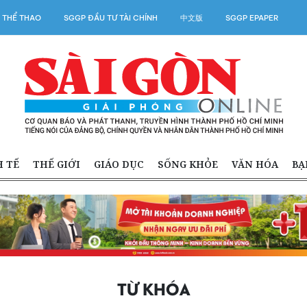
 THỂ THAO
SGGP ĐẦU TƯ TÀI CHÍNH
中文版
SGGP EPAPER
H TẾ
THẾ GIỚI
GIÁO DỤC
SỐNG KHỎE
VĂN HÓA
BẠ
TỪ KHÓA