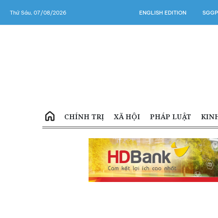
Thứ Sáu, 07/08/2026
ENGLISH EDITION
SGGP
CHÍNH TRỊ
XÃ HỘI
PHÁP LUẬT
KIN