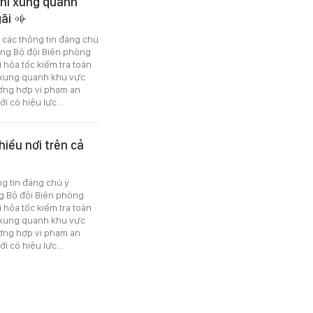
khí xung quanh
gãi
ó các thông tin đáng chú
ợng Bộ đội Biên phòng
 hỏa tốc kiểm tra toàn
 xung quanh khu vực
ường hợp vi phạm an
 có hiệu lực...
hiều nơi trên cả
ng tin đáng chú ý
g Bộ đội Biên phòng
 hỏa tốc kiểm tra toàn
 xung quanh khu vực
ường hợp vi phạm an
 có hiệu lực...