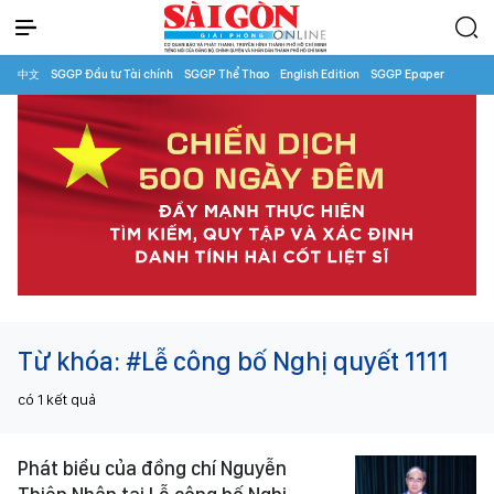
中文
SGGP Đầu tư Tài chính
SGGP Thể Thao
English Edition
SGGP Epaper
Từ khóa:
#Lễ công bố Nghị quyết 1111
có
1
kết quả
Phát biểu của đồng chí Nguyễn