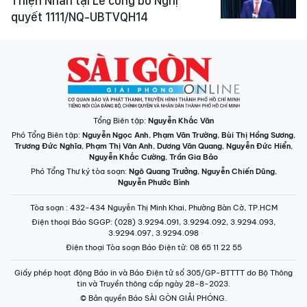
Thiện Nhân tại Lễ công bố Nghị
quyết 1111/NQ-UBTVQH14
Tổng Biên tập:
Nguyễn Khắc Văn
Phó Tổng Biên tập:
Nguyễn Ngọc Anh
,
Phạm Văn Trường
,
Bùi Thị Hồng Sương
,
Trương Đức Nghĩa
,
Phạm Thị Vân Anh
,
Dương Văn Quang
,
Nguyễn Đức Hiển
,
Nguyễn Khắc Cường
,
Trần Gia Bảo
Phó Tổng Thư ký tòa soạn:
Ngô Quang Trưởng
,
Nguyễn Chiến Dũng
,
Nguyễn Phước Bình
Tòa soạn
: 432-434 Nguyễn Thị Minh Khai, Phường Bàn Cờ, TP.HCM
Điện thoại Báo SGGP
: (028) 3.9294.091, 3.9294.092, 3.9294.093,
3.9294.097, 3.9294.098
Điện thoại Tòa soạn Báo Điện tử
: 08 65 11 22 55
Giấy phép hoạt động Báo in và Báo Điện tử số 305/GP-BTTTT do Bộ Thông
tin và Truyền thông cấp ngày 28-8-2023.
© Bản quyền Báo SÀI GÒN GIẢI PHÓNG.