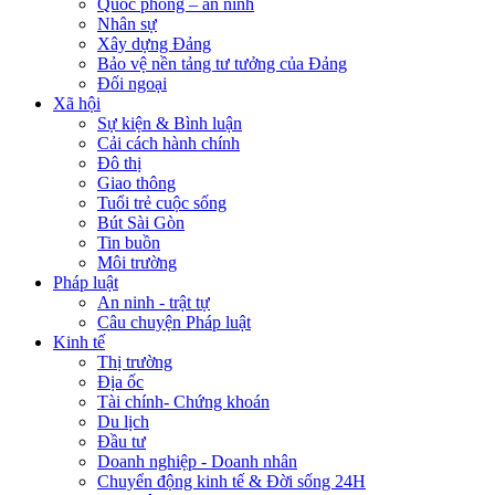
Quốc phòng – an ninh
Nhân sự
Xây dựng Đảng
Bảo vệ nền tảng tư tưởng của Đảng
Đối ngoại
Xã hội
Sự kiện & Bình luận
Cải cách hành chính
Đô thị
Giao thông
Tuổi trẻ cuộc sống
Bút Sài Gòn
Tin buồn
Môi trường
Pháp luật
An ninh - trật tự
Câu chuyện Pháp luật
Kinh tế
Thị trường
Địa ốc
Tài chính- Chứng khoán
Du lịch
Đầu tư
Doanh nghiệp - Doanh nhân
Chuyển động kinh tế & Đời sống 24H