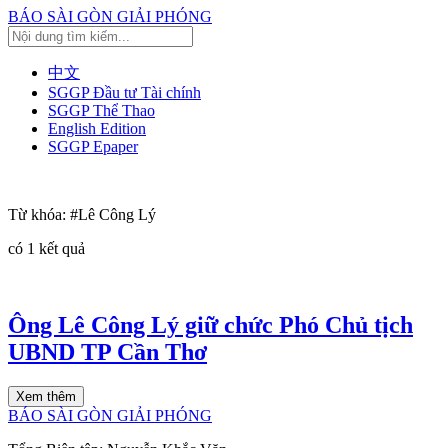
BÁO SÀI GÒN GIẢI PHÓNG
中文
SGGP Đầu tư Tài chính
SGGP Thể Thao
English Edition
SGGP Epaper
Từ khóa:
#Lê Công Lý
có
1
kết quả
Ông Lê Công Lý giữ chức Phó Chủ tịch
UBND TP Cần Thơ
Xem thêm
BÁO SÀI GÒN GIẢI PHÓNG