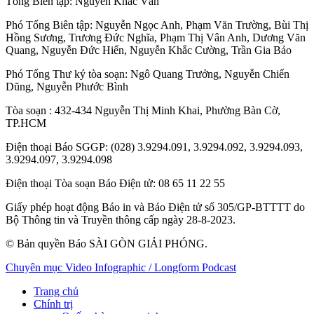
Tổng Biên tập:
Nguyễn Khắc Văn
Phó Tổng Biên tập:
Nguyễn Ngọc Anh
,
Phạm Văn Trường
,
Bùi Thị
Hồng Sương
,
Trương Đức Nghĩa
,
Phạm Thị Vân Anh
,
Dương Văn
Quang
,
Nguyễn Đức Hiển
,
Nguyễn Khắc Cường
,
Trần Gia Bảo
Phó Tổng Thư ký tòa soạn:
Ngô Quang Trưởng
,
Nguyễn Chiến
Dũng
,
Nguyễn Phước Bình
Tòa soạn
: 432-434 Nguyễn Thị Minh Khai, Phường Bàn Cờ,
TP.HCM
Điện thoại Báo SGGP
: (028) 3.9294.091, 3.9294.092, 3.9294.093,
3.9294.097, 3.9294.098
Điện thoại Tòa soạn Báo Điện tử
: 08 65 11 22 55
Giấy phép hoạt động Báo in và Báo Điện tử số 305/GP-BTTTT do
Bộ Thông tin và Truyền thông cấp ngày 28-8-2023.
© Bản quyền Báo SÀI GÒN GIẢI PHÓNG.
Chuyên mục
Video
Infographic / Longform
Podcast
Trang chủ
Chính trị