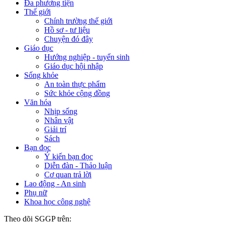
Đa phương tiện
Thế giới
Chính trường thế giới
Hồ sơ - tư liệu
Chuyện đó đây
Giáo dục
Hướng nghiệp - tuyển sinh
Giáo dục hội nhập
Sống khỏe
An toàn thực phẩm
Sức khỏe cộng đồng
Văn hóa
Nhịp sống
Nhân vật
Giải trí
Sách
Bạn đọc
Ý kiến bạn đọc
Diễn đàn - Thảo luận
Cơ quan trả lời
Lao động - An sinh
Phụ nữ
Khoa học công nghệ
Theo dõi SGGP trên: