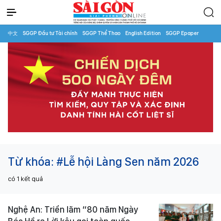
中文
SGGP Đầu tư Tài chính
SGGP Thể Thao
English Edition
SGGP Epaper
Từ khóa:
#Lễ hội Làng Sen năm 2026
có
1
kết quả
Nghệ An: Triển lãm “80 năm Ngày