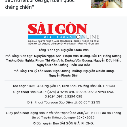
Bác Hồ ra Lời kêu gọi toàn quốc
kháng chiến”
Tổng Biên tập:
Nguyễn Khắc Văn
Phó Tổng Biên tập:
Nguyễn Ngọc Anh
,
Phạm Văn Trường
,
Bùi Thị Hồng Sương
,
Trương Đức Nghĩa
,
Phạm Thị Vân Anh
,
Dương Văn Quang
,
Nguyễn Đức Hiển
,
Nguyễn Khắc Cường
,
Trần Gia Bảo
Phó Tổng Thư ký tòa soạn:
Ngô Quang Trưởng
,
Nguyễn Chiến Dũng
,
Nguyễn Phước Bình
Tòa soạn
: 432-434 Nguyễn Thị Minh Khai, Phường Bàn Cờ, TP.HCM
Điện thoại Báo SGGP
: (028) 3.9294.091, 3.9294.092, 3.9294.093,
3.9294.097, 3.9294.098
Điện thoại Tòa soạn Báo Điện tử
: 08 65 11 22 55
Giấy phép hoạt động Báo in và Báo Điện tử số 305/GP-BTTTT do Bộ Thông
tin và Truyền thông cấp ngày 28-8-2023.
© Bản quyền Báo SÀI GÒN GIẢI PHÓNG.