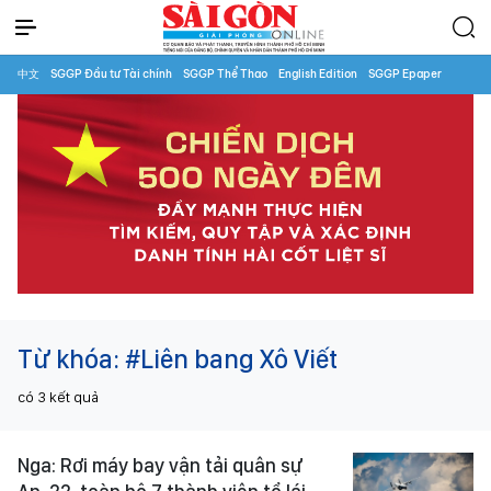
中文
SGGP Đầu tư Tài chính
SGGP Thể Thao
English Edition
SGGP Epaper
Từ khóa:
#Liên bang Xô Viết
có
3
kết quả
Nga: Rơi máy bay vận tải quân sự