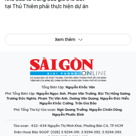
tại Thủ Thiêm phải thực hiện dự án
Xem thêm
Tổng Biên tập:
Nguyễn Khắc Văn
Phó Tổng Biên tập:
Nguyễn Ngọc Anh
,
Phạm Văn Trường
,
Bùi Thị Hồng Sương
,
Trương Đức Nghĩa
,
Phạm Thị Vân Anh
,
Dương Văn Quang
,
Nguyễn Đức Hiển
,
Nguyễn Khắc Cường
,
Trần Gia Bảo
Phó Tổng Thư ký tòa soạn:
Ngô Quang Trưởng
,
Nguyễn Chiến Dũng
,
Nguyễn Phước Bình
Tòa soạn
: 432-434 Nguyễn Thị Minh Khai, Phường Bàn Cờ, TP.HCM
Điện thoại Báo SGGP
: (028) 3.9294.091, 3.9294.092, 3.9294.093,