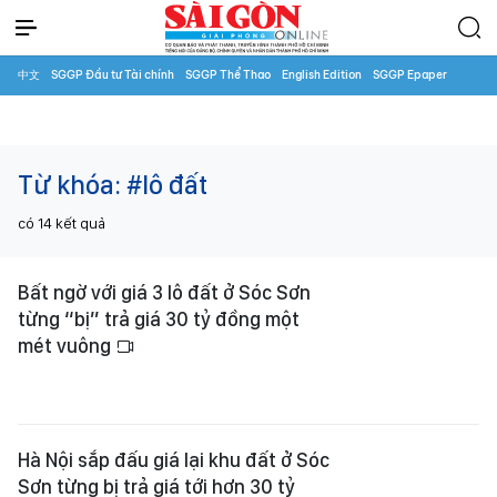
中文
SGGP Đầu tư Tài chính
SGGP Thể Thao
English Edition
SGGP Epaper
Từ khóa:
#lô đất
có
14
kết quả
Bất ngờ với giá 3 lô đất ở Sóc Sơn
từng “bị” trả giá 30 tỷ đồng một
mét vuông
Hà Nội sắp đấu giá lại khu đất ở Sóc
Sơn từng bị trả giá tới hơn 30 tỷ