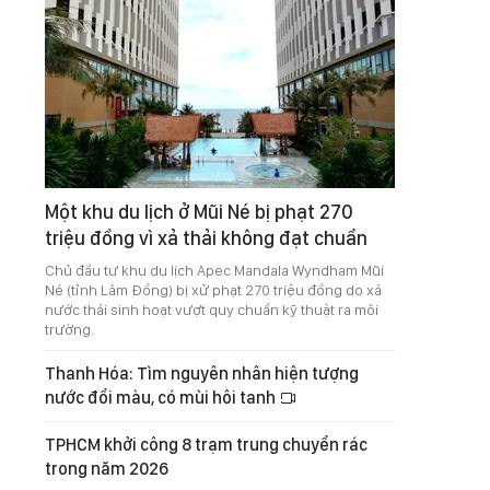
Một khu du lịch ở Mũi Né bị phạt 270
triệu đồng vì xả thải không đạt chuẩn
Chủ đầu tư khu du lịch Apec Mandala Wyndham Mũi
Né (tỉnh Lâm Đồng) bị xử phạt 270 triệu đồng do xả
nước thải sinh hoạt vượt quy chuẩn kỹ thuật ra môi
trường.
Thanh Hóa: Tìm nguyên nhân hiện tượng
nước đổi màu, có mùi hôi tanh
TPHCM khởi công 8 trạm trung chuyển rác
trong năm 2026