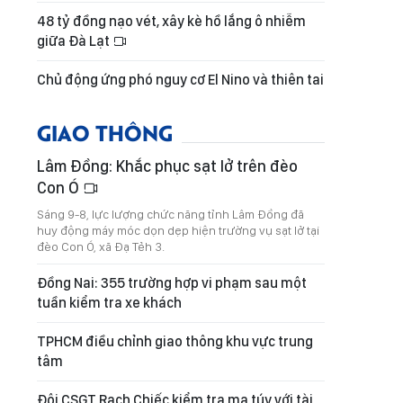
48 tỷ đồng nạo vét, xây kè hồ lắng ô nhiễm
giữa Đà Lạt
Chủ động ứng phó nguy cơ El Nino và thiên tai
GIAO THÔNG
Lâm Đồng: Khắc phục sạt lở trên đèo
Con Ó
Sáng 9-8, lực lượng chức năng tỉnh Lâm Đồng đã
huy động máy móc dọn dẹp hiện trường vụ sạt lở tại
đèo Con Ó, xã Đạ Tẻh 3.
Đồng Nai: 355 trường hợp vi phạm sau một
tuần kiểm tra xe khách
TPHCM điều chỉnh giao thông khu vực trung
tâm
Đội CSGT Rạch Chiếc kiểm tra ma túy với tài