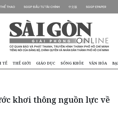
 THỂ THAO
SGGP ĐẦU TƯ TÀI CHÍNH
中文版
SGGP EPAPER
H TẾ
THẾ GIỚI
GIÁO DỤC
SỐNG KHỎE
VĂN HÓA
BẠ
ớc khơi thông nguồn lực về