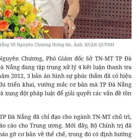
Nẵng Võ Nguyên Chương thông tin. Ảnh: XUÂN QUỲNH
õ Nguyên Chương, Phó Giám đốc Sở TN-MT TP Đà
à Nẵng đang tập trung xử lý 4 kết luận thanh tra
năm 2012, 3 bản án hình sự phúc thẩm đã có hiệu
 Khi triển khai, vướng mắc cơ bản mà TP Đà Nẵng
và xung đột pháp luật để giải quyết các vấn đề tồn
TP Đà Nẵng đã chỉ đạo cho ngành TN-MT chủ trì,
áo cáo cho Trung ương. Mới đây, Bộ Chính trị đã
háo gỡ cơ bản về thể chế, trong đó có định hướng