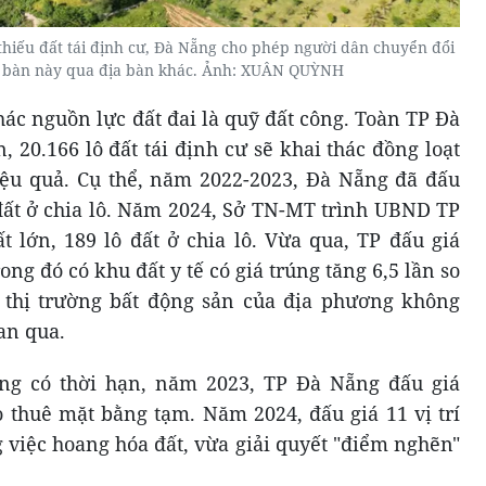
i thiếu đất tái định cư, Đà Nẵng cho phép người dân chuyển đổi
địa bàn này qua địa bàn khác. Ảnh: XUÂN QUỲNH
ác nguồn lực đất đai là quỹ đất công. Toàn TP Đà
 20.166 lô đất tái định cư sẽ khai thác đồng loạt
iệu quả. Cụ thể, năm 2022-2023, Đà Nẵng đã đấu
 đất ở chia lô. Năm 2024, Sở TN-MT trình UBND TP
t lớn, 189 lô đất ở chia lô. Vừa qua, TP đấu giá
ong đó có khu đất y tế có giá trúng tăng 6,5 lần so
, thị trường bất động sản của địa phương không
an qua.
ng có thời hạn, năm 2023, TP Đà Nẵng đấu giá
 thuê mặt bằng tạm. Năm 2024, đấu giá 11 vị trí
 việc hoang hóa đất, vừa giải quyết "điểm nghẽn"