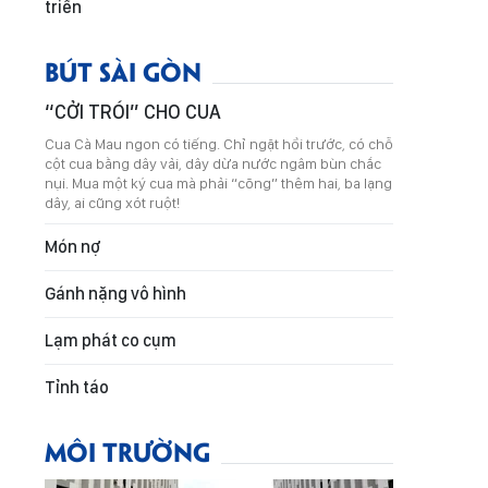
triển
BÚT SÀI GÒN
“CỞI TRÓI” CHO CUA
Cua Cà Mau ngon có tiếng. Chỉ ngặt hồi trước, có chỗ
cột cua bằng dây vải, dây dừa nước ngâm bùn chắc
nụi. Mua một ký cua mà phải “cõng” thêm hai, ba lạng
dây, ai cũng xót ruột!
Món nợ
Gánh nặng vô hình
Lạm phát co cụm
Tỉnh táo
MÔI TRƯỜNG