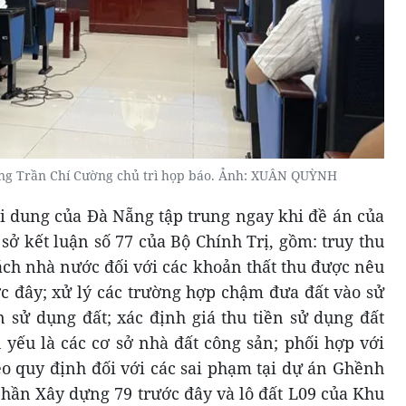
ng Trần Chí Cường chủ trì họp báo. Ảnh: XUÂN QUỲNH
i dung của Đà Nẵng tập trung ngay khi đề án của
sở kết luận số 77 của Bộ Chính Trị, gồm: truy thu
ách nhà nước đối với các khoản thất thu được nêu
ớc đây; xử lý các trường hợp chậm đưa đất vào sử
n sử dụng đất; xác định giá thu tiền sử dụng đất
ủ yếu là các cơ sở nhà đất công sản; phối hợp với
eo quy định đối với các sai phạm tại dự án Ghềnh
phần Xây dựng 79 trước đây và lô đất L09 của Khu