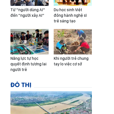
Từ “người dùng AI”
Du học sinh Việt
đến “người xây AI”
đồng hành nghệ sĩ
trẻ sáng tạo
Năng lực tự học
Khi người trẻ chung
quyết định tương lai
tay lo việc cơ sở
người trẻ
ĐÔ THỊ