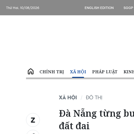
Thứ Hai, 10/08/2026
ENGLISH EDITION
SGGP
CHÍNH TRỊ
XÃ HỘI
PHÁP LUẬT
KIN
XÃ HỘI
ĐÔ THỊ
Đà Nẵng từng bư
đất đai