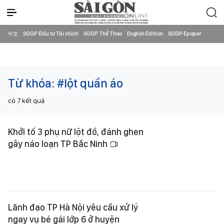
中文
SGGP Đầu tư Tài chính
SGGP Thể Thao
English Edition
SGGP Epaper
Từ khóa:
#lột quần áo
có
7
kết quả
Khởi tố 3 phụ nữ lột đồ, đánh ghen
gây náo loạn TP Bắc Ninh
Lãnh đạo TP Hà Nội yêu cầu xử lý
ngay vụ bé gái lớp 6 ở huyện