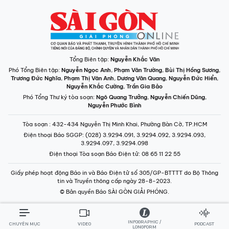
Tổng Biên tập:
Nguyễn Khắc Văn
Phó Tổng Biên tập:
Nguyễn Ngọc Anh
,
Phạm Văn Trường
,
Bùi Thị Hồng Sương
,
Trương Đức Nghĩa
,
Phạm Thị Vân Anh
,
Dương Văn Quang
,
Nguyễn Đức Hiển
,
Nguyễn Khắc Cường
,
Trần Gia Bảo
Phó Tổng Thư ký tòa soạn:
Ngô Quang Trưởng
,
Nguyễn Chiến Dũng
,
Nguyễn Phước Bình
Tòa soạn
: 432-434 Nguyễn Thị Minh Khai, Phường Bàn Cờ, TP.HCM
Điện thoại Báo SGGP
: (028) 3.9294.091, 3.9294.092, 3.9294.093,
3.9294.097, 3.9294.098
Điện thoại Tòa soạn Báo Điện tử
: 08 65 11 22 55
Giấy phép hoạt động Báo in và Báo Điện tử số 305/GP-BTTTT do Bộ Thông
tin và Truyền thông cấp ngày 28-8-2023.
© Bản quyền Báo SÀI GÒN GIẢI PHÓNG.
INFOGRAPHIC /
CHUYÊN MỤC
VIDEO
PODCAST
LONGFORM