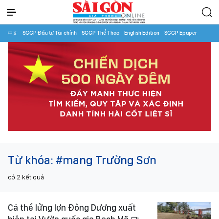
中文
SGGP Đầu tư Tài chính
SGGP Thể Thao
English Edition
SGGP Epaper
Từ khóa:
#mang Trường Sơn
có
2
kết quả
Cá thể lửng lợn Đông Dương xuất