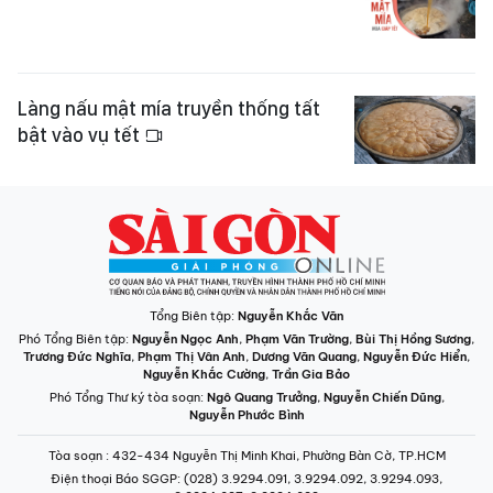
Làng nấu mật mía truyền thống tất
bật vào vụ tết
Tổng Biên tập:
Nguyễn Khắc Văn
Phó Tổng Biên tập:
Nguyễn Ngọc Anh
,
Phạm Văn Trường
,
Bùi Thị Hồng Sương
,
Trương Đức Nghĩa
,
Phạm Thị Vân Anh
,
Dương Văn Quang
,
Nguyễn Đức Hiển
,
Nguyễn Khắc Cường
,
Trần Gia Bảo
Phó Tổng Thư ký tòa soạn:
Ngô Quang Trưởng
,
Nguyễn Chiến Dũng
,
Nguyễn Phước Bình
Tòa soạn
: 432-434 Nguyễn Thị Minh Khai, Phường Bàn Cờ, TP.HCM
Điện thoại Báo SGGP
: (028) 3.9294.091, 3.9294.092, 3.9294.093,