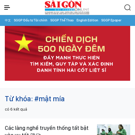
中文
SGGP Đầu tư Tài chính
SGGP Thể Thao
English Edition
SGGP Epaper
Từ khóa:
#mật mía
có
6
kết quả
Các làng nghề truyền thống tất bật