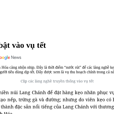
bật vào vụ tết
h Hóa càng nhộn nhịp. Đây là thời điểm “nước rút” để các làng nghề 
ười tiêu dùng dịp tết. Đây được xem là vụ thu hoạch chính trong cả n
Clip các làng nghề truyền thống vào vụ tết
iền núi Lang Chánh để đặt hàng kẹo nhãn phục vụ 
o nếp, trứng gà và đường; nhưng do viên kẹo có h
 thành đặc sản nổi tiếng của Lang Chánh với thươ
h Hóa.