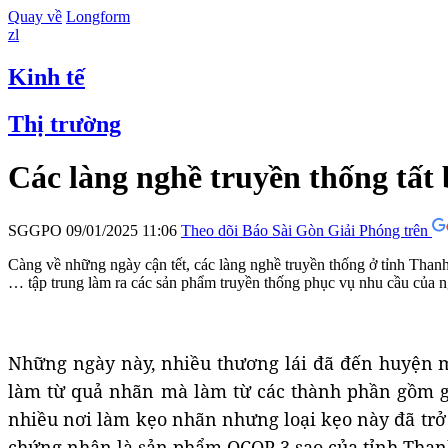
Quay về
Longform
zl
Kinh tế
Thị trường
Các làng nghề truyền thống tất 
SGGPO
09/01/2025 11:06
Theo dõi Báo Sài Gòn Giải Phóng trên
Càng về những ngày cận tết, các làng nghề truyền thống ở tỉnh Than
… tập trung làm ra các sản phẩm truyền thống phục vụ nhu cầu của ng
Những ngày này, nhiều thương lái đã đến huyện m
làm từ quả nhãn mà làm từ các thành phần gồm gạ
nhiều nơi làm kẹo nhãn nhưng loại kẹo này đã trở
chứng nhận là sản phẩm OCOP 3 sao của tỉnh Than