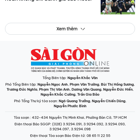
Xem thêm
Tổng Biên tập:
Nguyễn Khắc Văn
Phó Tổng Biên tập:
Nguyễn Ngọc Anh
,
Phạm Văn Trường
,
Bùi Thị Hồng Sương
,
Trương Đức Nghĩa
,
Phạm Thị Vân Anh
,
Dương Văn Quang
,
Nguyễn Đức Hiển
,
Nguyễn Khắc Cường
,
Trần Gia Bảo
Phó Tổng Thư ký tòa soạn:
Ngô Quang Trưởng
,
Nguyễn Chiến Dũng
,
Nguyễn Phước Bình
Tòa soạn
: 432-434 Nguyễn Thị Minh Khai, Phường Bàn Cờ, TP.HCM
Điện thoại Báo SGGP
: (028) 3.9294.091, 3.9294.092, 3.9294.093,
3.9294.097, 3.9294.098
Điện thoại Tòa soạn Báo Điện tử
: 08 65 11 22 55