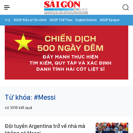
中文
SGGP Đầu tư Tài chính
SGGP Thể Thao
English Edition
SGGP Epaper
Từ khóa:
#Messi
có
1016
kết quả
Đội tuyển Argentina trở về nhà mà