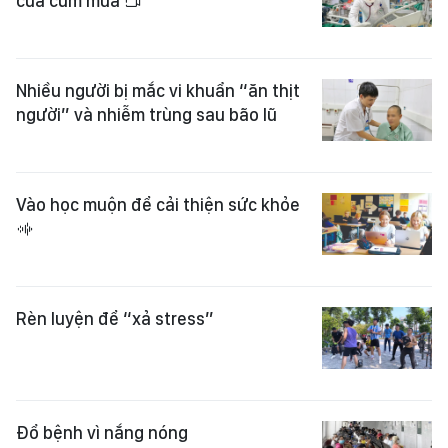
của cúm mùa
Nhiều người bị mắc vi khuẩn “ăn thịt
người” và nhiễm trùng sau bão lũ
Vào học muộn để cải thiện sức khỏe
Rèn luyện để “xả stress”
Đổ bệnh vì nắng nóng