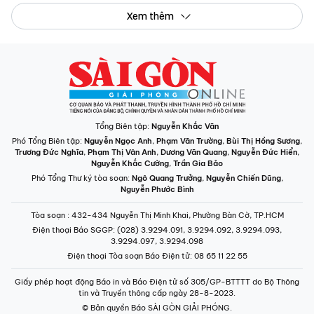
Xem thêm
Tổng Biên tập:
Nguyễn Khắc Văn
Phó Tổng Biên tập:
Nguyễn Ngọc Anh
,
Phạm Văn Trường
,
Bùi Thị Hồng Sương
,
Trương Đức Nghĩa
,
Phạm Thị Vân Anh
,
Dương Văn Quang
,
Nguyễn Đức Hiển
,
Nguyễn Khắc Cường
,
Trần Gia Bảo
Phó Tổng Thư ký tòa soạn:
Ngô Quang Trưởng
,
Nguyễn Chiến Dũng
,
Nguyễn Phước Bình
Tòa soạn
: 432-434 Nguyễn Thị Minh Khai, Phường Bàn Cờ, TP.HCM
Điện thoại Báo SGGP
: (028) 3.9294.091, 3.9294.092, 3.9294.093,
3.9294.097, 3.9294.098
Điện thoại Tòa soạn Báo Điện tử
: 08 65 11 22 55
Giấy phép hoạt động Báo in và Báo Điện tử số 305/GP-BTTTT do Bộ Thông
tin và Truyền thông cấp ngày 28-8-2023.
© Bản quyền Báo SÀI GÒN GIẢI PHÓNG.