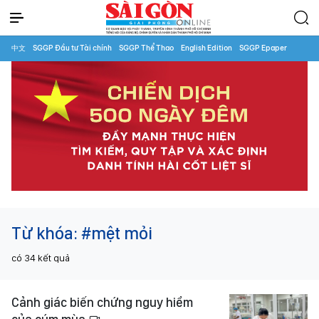
中文
SGGP Đầu tư Tài chính
SGGP Thể Thao
English Edition
SGGP Epaper
Từ khóa:
#mệt mỏi
có
34
kết quả
Cảnh giác biến chứng nguy hiểm