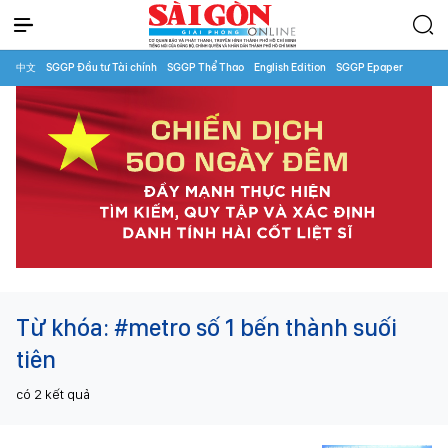
中文
SGGP Đầu tư Tài chính
SGGP Thể Thao
English Edition
SGGP Epaper
Từ khóa:
#metro số 1 bến thành suối
tiên
có
2
kết quả