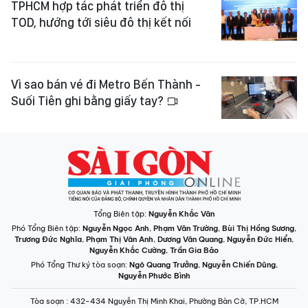
TPHCM hợp tác phát triển đô thị
TOD, hướng tới siêu đô thị kết nối
Vì sao bán vé đi Metro Bến Thành -
Suối Tiên ghi bằng giấy tay?
Tổng Biên tập:
Nguyễn Khắc Văn
Phó Tổng Biên tập:
Nguyễn Ngọc Anh
,
Phạm Văn Trường
,
Bùi Thị Hồng Sương
,
Trương Đức Nghĩa
,
Phạm Thị Vân Anh
,
Dương Văn Quang
,
Nguyễn Đức Hiển
,
Nguyễn Khắc Cường
,
Trần Gia Bảo
Phó Tổng Thư ký tòa soạn:
Ngô Quang Trưởng
,
Nguyễn Chiến Dũng
,
Nguyễn Phước Bình
Tòa soạn
: 432-434 Nguyễn Thị Minh Khai, Phường Bàn Cờ, TP.HCM