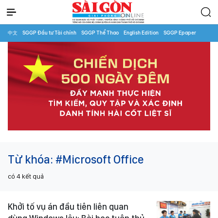
中文
SGGP Đầu tư Tài chính
SGGP Thể Thao
English Edition
SGGP Epaper
Từ khóa:
#Microsoft Office
có
4
kết quả
Khởi tố vụ án đầu tiên liên quan