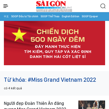
中文
SGGP Đầu tư Tài chính
SGGP Thể Thao
English Edition
SGGP Epaper
Từ khóa:
#Miss Grand Vietnam 2022
có
4
kết quả
Người đẹp Đoàn Thiên Ân đăng