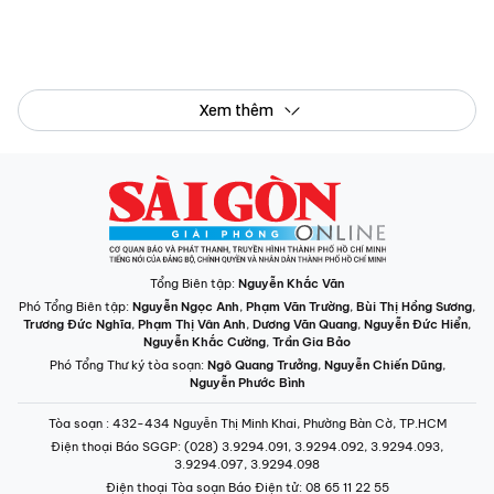
Xem thêm
Tổng Biên tập:
Nguyễn Khắc Văn
Phó Tổng Biên tập:
Nguyễn Ngọc Anh
,
Phạm Văn Trường
,
Bùi Thị Hồng Sương
,
Trương Đức Nghĩa
,
Phạm Thị Vân Anh
,
Dương Văn Quang
,
Nguyễn Đức Hiển
,
Nguyễn Khắc Cường
,
Trần Gia Bảo
Phó Tổng Thư ký tòa soạn:
Ngô Quang Trưởng
,
Nguyễn Chiến Dũng
,
Nguyễn Phước Bình
Tòa soạn
: 432-434 Nguyễn Thị Minh Khai, Phường Bàn Cờ, TP.HCM
Điện thoại Báo SGGP
: (028) 3.9294.091, 3.9294.092, 3.9294.093,
3.9294.097, 3.9294.098
Điện thoại Tòa soạn Báo Điện tử
: 08 65 11 22 55