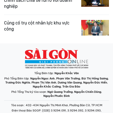
chính sách chia sẻ rủi ro với doanh
nghiệp
Củng cố trụ cột nhân lực khu vực
công
Tổng Biên tập:
Nguyễn Khắc Văn
Phó Tổng Biên tập:
Nguyễn Ngọc Anh
,
Phạm Văn Trường
,
Bùi Thị Hồng Sương
,
Trương Đức Nghĩa
,
Phạm Thị Vân Anh
,
Dương Văn Quang
,
Nguyễn Đức Hiển
,
Nguyễn Khắc Cường
,
Trần Gia Bảo
Phó Tổng Thư ký tòa soạn:
Ngô Quang Trưởng
,
Nguyễn Chiến Dũng
,
Nguyễn Phước Bình
Tòa soạn
: 432-434 Nguyễn Thị Minh Khai, Phường Bàn Cờ, TP.HCM
Điện thoại Báo SGGP
: (028) 3.9294.091, 3.9294.092, 3.9294.093,