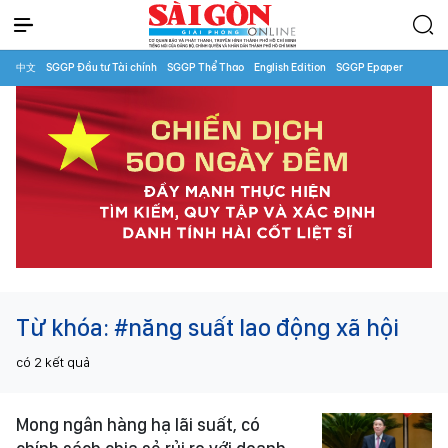
中文
SGGP Đầu tư Tài chính
SGGP Thể Thao
English Edition
SGGP Epaper
Từ khóa:
#năng suất lao động xã hội
có
2
kết quả
Mong ngân hàng hạ lãi suất, có