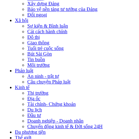
Xây dựng Đảng
Bảo vệ nền tảng tư tưởng của Đảng
Đối ngoại
Xã hội
Sự kiện & Bình luận
Cải cách hành chính
Đô thị
Giao thông
Tuổi trẻ cuộc sống
Bút Sài Gòn
Tin buồn
Môi trường
Pháp luật
An ninh - trật tự
Câu chuyện Pháp luật
Kinh tế
Thị trường
Địa ốc
Tài chính- Chứng khoán
Du lịch
Đầu tư
Doanh nghiệp - Doanh nhân
Chuyển động kinh tế & Đời sống 24H
Đa phương tiện
Thế giới