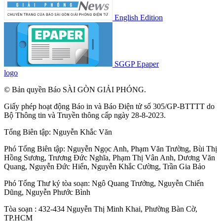
English Edition
SGGP Epaper
logo
© Bản quyền Báo SÀI GÒN GIẢI PHÓNG.
Giấy phép hoạt động Báo in và Báo Điện tử số 305/GP-BTTTT do
Bộ Thông tin và Truyền thông cấp ngày 28-8-2023.
Tổng Biên tập:
Nguyễn Khắc Văn
Phó Tổng Biên tập:
Nguyễn Ngọc Anh
,
Phạm Văn Trường
,
Bùi Thị
Hồng Sương
,
Trương Đức Nghĩa
,
Phạm Thị Vân Anh
,
Dương Văn
Quang
,
Nguyễn Đức Hiển
,
Nguyễn Khắc Cường
,
Trần Gia Bảo
Phó Tổng Thư ký tòa soạn:
Ngô Quang Trưởng
,
Nguyễn Chiến
Dũng
,
Nguyễn Phước Bình
Tòa soạn : 432-434 Nguyễn Thị Minh Khai, Phường Bàn Cờ,
TP.HCM