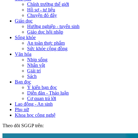
Chính trường thế giới
Hồ sơ - tư liệu
Chuyện đó đây
Giáo dục
Hướng nghiệp - tuyển sinh
Giáo dục hội nhập
Sống khỏe
An toàn thực phẩm
Sức khỏe cộng đồng
Văn hóa
Nhịp sống
Nhân vật
Giải trí
Sách
Bạn đọc
Ý kiến bạn đọc
Diễn đàn - Thảo luận
Cơ quan trả lời
Lao động - An sinh
Phụ nữ
Khoa học công nghệ
Theo dõi SGGP trên: