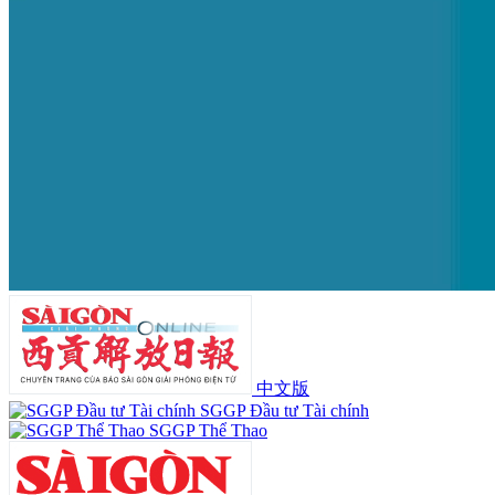
中文版
SGGP Đầu tư Tài chính
SGGP Thể Thao