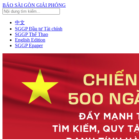
BÁO SÀI GÒN GIẢI PHÓNG
中文
SGGP Đầu tư Tài chính
SGGP Thể Thao
English Edition
SGGP Epaper