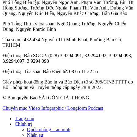
Phó Tổng Biên tập:
Nguyễn Ngọc Anh
,
Phạm Văn Trường
,
Bùi Thị
Hồng Sương
,
Trương Đức Nghĩa
,
Phạm Thị Vân Anh
,
Dương Văn
Quang
,
Nguyễn Đức Hiển
,
Nguyễn Khắc Cường
,
Trần Gia Bảo
Phó Tổng Thư ký tòa soạn:
Ngô Quang Trưởng
,
Nguyễn Chiến
Dũng
,
Nguyễn Phước Bình
Tòa soạn
: 432-434 Nguyễn Thị Minh Khai, Phường Bàn Cờ,
TP.HCM
Điện thoại Báo SGGP
: (028) 3.9294.091, 3.9294.092, 3.9294.093,
3.9294.097, 3.9294.098
Điện thoại Tòa soạn Báo Điện tử
: 08 65 11 22 55
Giấy phép hoạt động Báo in và Báo Điện tử số 305/GP-BTTTT do
Bộ Thông tin và Truyền thông cấp ngày 28-8-2023.
© Bản quyền Báo SÀI GÒN GIẢI PHÓNG.
Chuyên mục
Video
Infographic / Longform
Podcast
Trang chủ
Chính trị
Quốc phòng – an ninh
Nhân sự