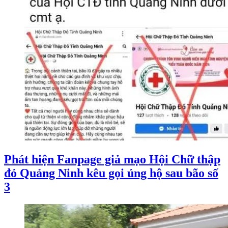
Phát hiện Fanpage giả mạo Hội Chữ thập
đỏ Quảng Ninh kêu gọi ủng hộ sau bão số
3