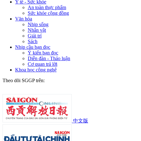
Y tế - Sức khỏe
An toàn thực phẩm
Sức khỏe cộng đồng
Văn hóa
Nhịp sống
Nhân vật
Giải trí
Sách
Nhịp cầu bạn đọc
Ý kiến bạn đọc
Diễn đàn - Thảo luận
Cơ quan trả lời
Khoa học công nghệ
Theo dõi SGGP trên:
中文版