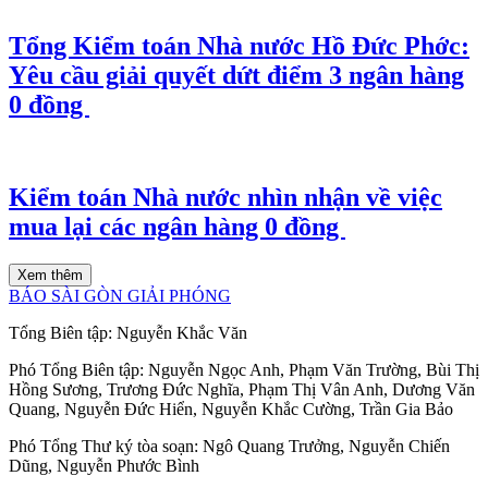
Tổng Kiểm toán Nhà nước Hồ Đức Phớc:
Yêu cầu giải quyết dứt điểm 3 ngân hàng
0 đồng ​
Kiểm toán Nhà nước nhìn nhận về việc
mua lại các ngân hàng 0 đồng ​
Xem thêm
BÁO SÀI GÒN GIẢI PHÓNG
Tổng Biên tập:
Nguyễn Khắc Văn
Phó Tổng Biên tập:
Nguyễn Ngọc Anh
,
Phạm Văn Trường
,
Bùi Thị
Hồng Sương
,
Trương Đức Nghĩa
,
Phạm Thị Vân Anh
,
Dương Văn
Quang
,
Nguyễn Đức Hiển
,
Nguyễn Khắc Cường
,
Trần Gia Bảo
Phó Tổng Thư ký tòa soạn:
Ngô Quang Trưởng
,
Nguyễn Chiến
Dũng
,
Nguyễn Phước Bình