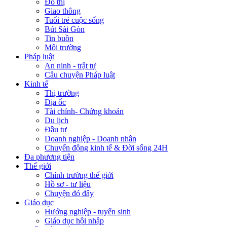
Đô thị
Giao thông
Tuổi trẻ cuộc sống
Bút Sài Gòn
Tin buồn
Môi trường
Pháp luật
An ninh - trật tự
Câu chuyện Pháp luật
Kinh tế
Thị trường
Địa ốc
Tài chính- Chứng khoán
Du lịch
Đầu tư
Doanh nghiệp - Doanh nhân
Chuyển động kinh tế & Đời sống 24H
Đa phương tiện
Thế giới
Chính trường thế giới
Hồ sơ - tư liệu
Chuyện đó đây
Giáo dục
Hướng nghiệp - tuyển sinh
Giáo dục hội nhập