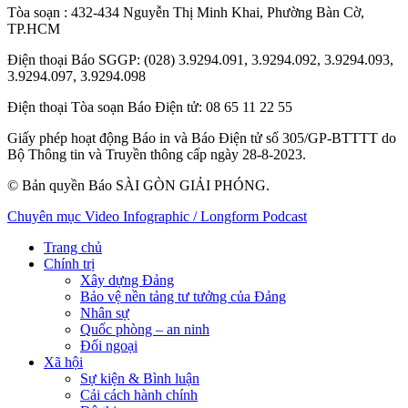
Tòa soạn
: 432-434 Nguyễn Thị Minh Khai, Phường Bàn Cờ,
TP.HCM
Điện thoại Báo SGGP
: (028) 3.9294.091, 3.9294.092, 3.9294.093,
3.9294.097, 3.9294.098
Điện thoại Tòa soạn Báo Điện tử
: 08 65 11 22 55
Giấy phép hoạt động Báo in và Báo Điện tử số 305/GP-BTTTT do
Bộ Thông tin và Truyền thông cấp ngày 28-8-2023.
© Bản quyền Báo SÀI GÒN GIẢI PHÓNG.
Chuyên mục
Video
Infographic / Longform
Podcast
Trang chủ
Chính trị
Xây dựng Đảng
Bảo vệ nền tảng tư tưởng của Đảng
Nhân sự
Quốc phòng – an ninh
Đối ngoại
Xã hội
Sự kiện & Bình luận
Cải cách hành chính