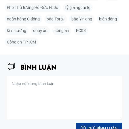
Phó Thủ tướng Hồ Đức Phớc
tỷ giá ngoại tệ
ngân hàng 0 đồng
bão Toraji
bão Yinxing
biển đông
kim cương
chạy án
công an
PC03
Công an TPHCM
BÌNH LUẬN
GỬI BÌNH LUẬN