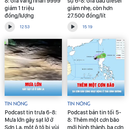
8: Giá vàng nhẫn 9999
sự 6-8: Giá dầu diesel
giảm 1 triệu
giảm nhẹ, còn hơn
đồng/lượng
27.500 đồng/lít
12:53
15:19
Tin Nóng
Tin Nóng
Podcast tin trưa 6-8:
Podcast bản tin tối 5-
Mưa lớn gây sạt lở ở
8: Thêm một cơn bão
Sơn La, một ô tô bị vùi
mới hình thành, ba cơn