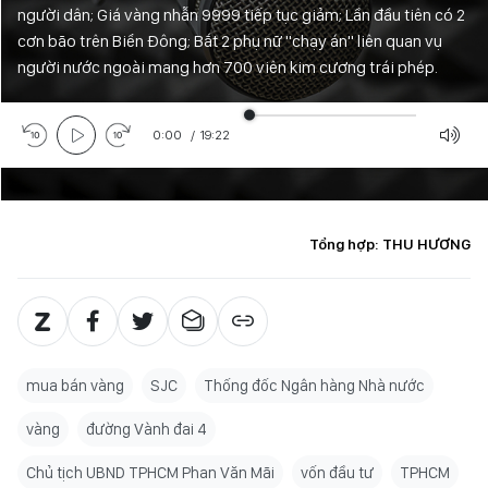
người dân; Giá vàng nhẫn 9999 tiếp tục giảm; Lần đầu tiên có 2
cơn bão trên Biển Đông; Bắt 2 phụ nữ "chạy án" liên quan vụ
người nước ngoài mang hơn 700 viên kim cương trái phép.
0:00
/
19:22
Tổng hợp: THU HƯƠNG
mua bán vàng
SJC
Thống đốc Ngân hàng Nhà nước
vàng
đường Vành đai 4
Chủ tịch UBND TPHCM Phan Văn Mãi
vốn đầu tư
TPHCM