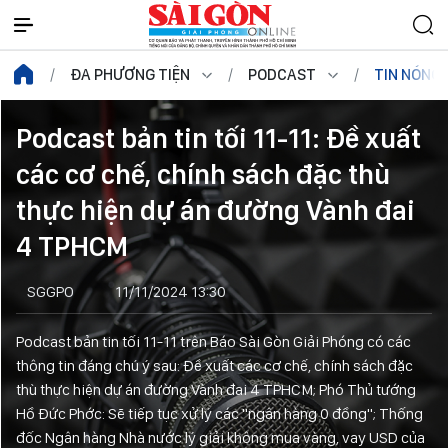
ĐA PHƯƠNG TIỆN
PODCAST
TIN NÓNG
Podcast bản tin tối 11-11: Đề xuất
các cơ chế, chính sách đặc thù
thực hiện dự án đường Vành đai
4 TPHCM
SGGPO
11/11/2024 13:30
Podcast bản tin tối 11-11 trên Báo Sài Gòn Giải Phóng có các
thông tin đáng chú ý sau: Đề xuất các cơ chế, chính sách đặc
thù thực hiện dự án đường Vành đai 4 TPHCM; Phó Thủ tướng
Hồ Đức Phớc: Sẽ tiếp tục xử lý các "ngân hàng 0 đồng"; Thống
đốc Ngân hàng Nhà nước lý giải không mua vàng, vay USD của