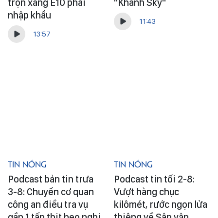
trộn xăng E10 phải
"Khánh Sky"
nhập khẩu
11:43
13:57
Tin Nóng
Tin Nóng
Podcast bản tin trưa
Podcast tin tối 2-8:
3-8: Chuyển cơ quan
Vượt hàng chục
công an điều tra vụ
kilômét, rước ngọn lửa
gần 1 tấn thịt heo nghi
thiêng về Sân vận