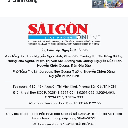
hỏi chính đáng
Tổng Biên tập:
Nguyễn Khắc Văn
Phó Tổng Biên tập:
Nguyễn Ngọc Anh
,
Phạm Văn Trường
,
Bùi Thị Hồng Sương
,
Trương Đức Nghĩa
,
Phạm Thị Vân Anh
,
Dương Văn Quang
,
Nguyễn Đức Hiển
,
Nguyễn Khắc Cường
,
Trần Gia Bảo
Phó Tổng Thư ký tòa soạn:
Ngô Quang Trưởng
,
Nguyễn Chiến Dũng
,
Nguyễn Phước Bình
Tòa soạn
: 432-434 Nguyễn Thị Minh Khai, Phường Bàn Cờ, TP.HCM
Điện thoại Báo SGGP
: (028) 3.9294.091, 3.9294.092, 3.9294.093,
3.9294.097, 3.9294.098
Điện thoại Tòa soạn Báo Điện tử
: 08 65 11 22 55
Giấy phép hoạt động Báo in và Báo Điện tử số 305/GP-BTTTT do Bộ Thông
tin và Truyền thông cấp ngày 28-8-2023.
© Bản quyền Báo SÀI GÒN GIẢI PHÓNG.