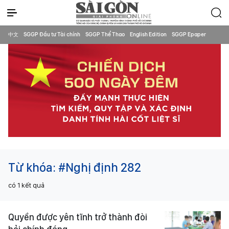
中文
SGGP Đầu tư Tài chính
SGGP Thể Thao
English Edition
SGGP Epaper
Từ khóa:
#Nghị định 282
có
1
kết quả
Quyền được yên tĩnh trở thành đòi