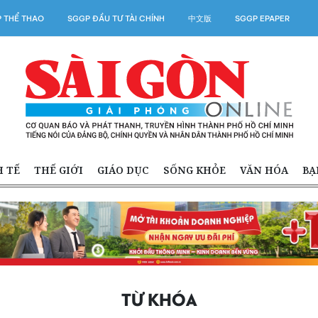
 THỂ THAO
SGGP ĐẦU TƯ TÀI CHÍNH
中文版
SGGP EPAPER
H TẾ
THẾ GIỚI
GIÁO DỤC
SỐNG KHỎE
VĂN HÓA
BẠ
TỪ KHÓA