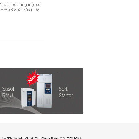
 đổi, bổ sung một số
 một số điều của Luật
yễn Thị Minh Khai, Phường Bàn Cờ, TP.HCM