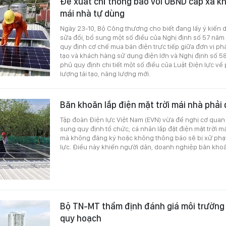
Đề xuất chỉ thông báo với UBND cấp xã khi
mái nhà tự dùng
Ngày 23-10, Bộ Công thương cho biết đang lấy ý kiến 
sửa đổi, bổ sung một số điều của Nghị định số 57 nă
quy định cơ chế mua bán điện trực tiếp giữa đơn vị phá
tạo và khách hàng sử dụng điện lớn và Nghị định số 
phủ quy định chi tiết một số điều của Luật Điện lực về 
lượng tái tạo, năng lượng mới.
Băn khoăn lắp điện mặt trời mái nhà phải
Tập đoàn Điện lực Việt Nam (EVN) vừa đề nghị cơ qua
sung quy định tổ chức, cá nhân lắp đặt điện mặt trời 
mà không đăng ký hoặc không thông báo sẽ bị xử phạt
lực. Điều này khiến người dân, doanh nghiệp băn khoăn
Bộ TN-MT thẩm định đánh giá môi trường c
quy hoạch