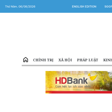
Thứ Năm, 06/08/2026
ENGLISH EDITION
SGGP
CHÍNH TRỊ
XÃ HỘI
PHÁP LUẬT
KIN