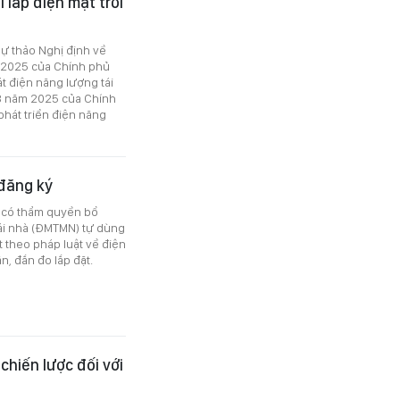
 lắp điện mặt trời
dự thảo Nghị định về
m 2025 của Chính phủ
t điện năng lượng tái
58 năm 2025 của Chính
phát triển điện năng
 đăng ký
n có thẩm quyền bổ
mái nhà (ĐMTMN) tự dùng
 theo pháp luật về điện
, đắn đo lắp đặt.
hiến lược đối với