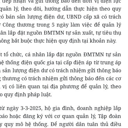
tiếp nhận và gửi thông báo đến đơn vị điện lực
quản lý, theo dõi, hướng dẫn thực hiện theo quy
có bán sản lượng điện dư, UBND cấp xã có trách
 Công thương trong 5 ngày làm việc để quản lý
hân lắp đặt nguồn ĐMTMN tự sản xuất, tự tiêu thụ
ông bắt buộc thực hiện quy định tại khoản này.
t tổ chức, cá nhân lắp đặt nguồn ĐMTMN tự sản
 hệ thống điện quốc gia tại cấp điện áp từ trung áp
n sản lượng điện dư có trách nhiệm gửi thông báo
 thương có trách nhiệm gửi thông báo đến các cơ
vị có liên quan tại địa phương để quản lý, theo
o quy định pháp luật.
 từ ngày 3-3-2025, hộ gia đình, doanh nghiệp lắp
o hoặc đăng ký với cơ quan quản lý, Tập đoàn
ùy quy mô hệ thống. Để người dân tuân thủ điều