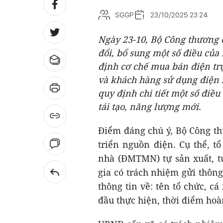
SGGP
23/10/2025 23:24
Ngày 23-10, Bộ Công thương c
đổi, bổ sung một số điều củ
định cơ chế mua bán điện trự
và khách hàng sử dụng điện 
quy định chi tiết một số điều
tái tạo, năng lượng mới.
Điểm đáng chú ý, Bộ Công th
triển nguồn điện. Cụ thể, t
nhà (ĐMTMN) tự sản xuất, tự
gia có trách nhiệm gửi thôn
thông tin về: tên tổ chức, c
đầu thực hiện, thời điểm hoà