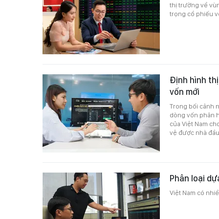
thị trường về vù
trọng cổ phiếu v
Định hình th
vốn mới
Trong bối cảnh n
dòng vốn phân hó
của Việt Nam ch
vệ được nhà đầu
Phân loại dự
Việt Nam có nhiề