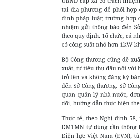
UBND cấp xã có trách nhiệm 
tại địa phương để phối hợp 
định pháp luật; trường hợp 
nhiệm gửi thông báo đến Sở
theo quy định. Tổ chức, cá n
có công suất nhỏ hơn 1kW kh
Bộ Công thương cũng đề xuấ
xuất, tự tiêu thụ đấu nối với
trở lên và không đăng ký bá
đến Sở Công thương. Sở Công
quan quản lý nhà nước, đơn 
dõi, hướng dẫn thực hiện the
Thực tế, theo Nghị định 58,
ĐMTMN tự dùng cần thông bá
Điện lực Việt Nam (EVN), t