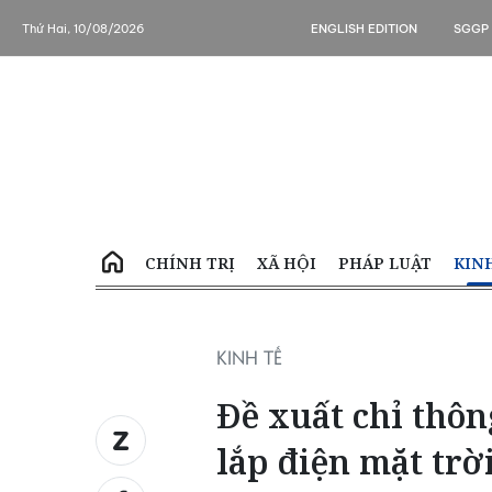
Thứ Hai, 10/08/2026
ENGLISH EDITION
SGGP
CHÍNH TRỊ
XÃ HỘI
PHÁP LUẬT
KIN
KINH TẾ
Đề xuất chỉ thô
lắp điện mặt trờ