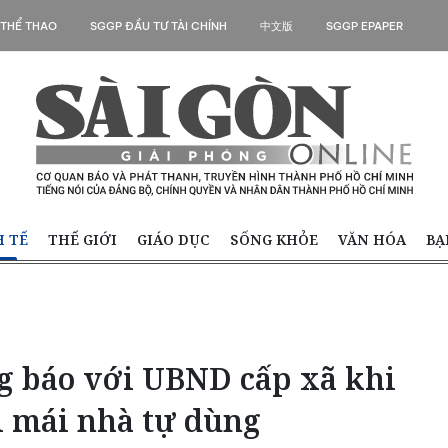
 THỂ THAO
SGGP ĐẦU TƯ TÀI CHÍNH
中文版
SGGP EPAPER
H TẾ
THẾ GIỚI
GIÁO DỤC
SỐNG KHỎE
VĂN HÓA
BẠ
ng báo với UBND cấp xã khi
i mái nhà tự dùng