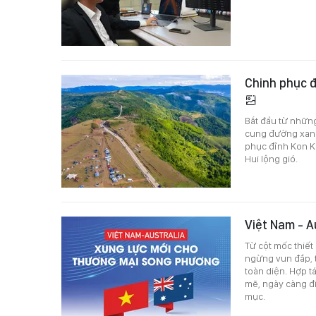
Chinh phục đ
Bắt đầu từ nhữn
cung đường xanh
phục đỉnh Kon Ke
Hui lộng gió.
Việt Nam - A
Từ cột mốc thiết
ngừng vun đắp, t
toàn diện. Hợp 
mẽ, ngày càng đi
mục.