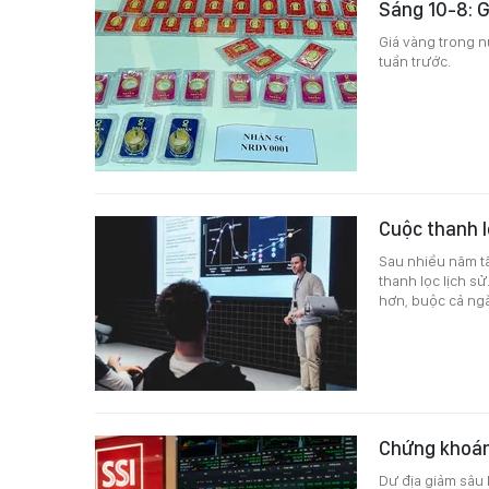
Sáng 10-8: G
Giá vàng trong n
tuần trước.
Cuộc thanh l
Sau nhiều năm tă
thanh lọc lịch s
hơn, buộc cả ng
Chứng khoán
Dư địa giảm sâu 