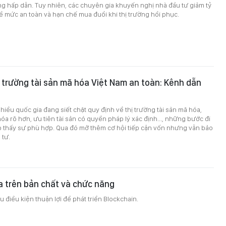
ng hấp dẫn. Tuy nhiên, các chuyên gia khuyến nghị nhà đầu tư giảm tỷ
ề mức an toàn và hạn chế mua đuổi khi thị trường hồi phục.
ị trường tài sản mã hóa Việt Nam an toàn: Kênh dẫn
hiều quốc gia đang siết chặt quy định về thị trường tài sản mã hóa,
a rõ hơn, ưu tiên tài sản có quyền pháp lý xác định..., những bước đi
o thấy sự phù hợp. Qua đó mở thêm cơ hội tiếp cận vốn nhưng vẫn bảo
 tư.
a trên bản chất và chức năng
u điều kiện thuận lợi để phát triển Blockchain.