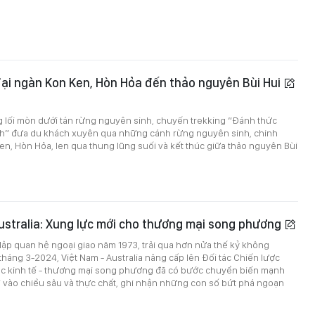
ại ngàn Kon Ken, Hòn Hỏa đến thảo nguyên Bùi Hui
g lối mòn dưới tán rừng nguyên sinh, chuyến trekking “Đánh thức
” đưa du khách xuyên qua những cánh rừng nguyên sinh, chinh
n, Hòn Hỏa, len qua thung lũng suối và kết thúc giữa thảo nguyên Bùi
ustralia: Xung lực mới cho thương mại song phương
 lập quan hệ ngoại giao năm 1973, trải qua hơn nửa thế kỷ không
háng 3-2024, Việt Nam - Australia nâng cấp lên Đối tác Chiến lược
tác kinh tế - thương mại song phương đã có bước chuyển biến mạnh
 vào chiều sâu và thực chất, ghi nhận những con số bứt phá ngoạn