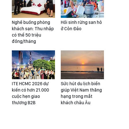
Nghề buồng phòng
Hồi sinh rừng san hô
khách sạn: Thu nhập
ở Côn Đảo
có thể 50 triệu
đồng/tháng
ITE HCMC 2026 dự
Sức hút du lịch biển
kiến có hơn 21.000
giúp Việt Nam thăng
cuộc hẹn giao
hạng trong mắt
thương B2B
khách châu Âu